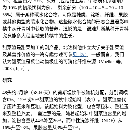
5%、粗蛋白为 20%、灰分（包括维生素、矿物质和添加剂）
为 10% 的初级饲料为例。 剩余部分（100 – 10 – 5 – 20 – 10 =
55%）属于某种碳水化合物，可能是糖类、淀粉、纤维、果胶
或其他类型的碳水化合物。这些碳水化合物的形态会显著影响
犊牛从开胃料中获取的营养。遗憾的是，很难判断某种开胃料
究竟能多大程度地支持犊牛的生长。
甜菜渣是甜菜加工的副产品。北达科他州立大学关于甜菜渣
及其营养价值的一篇有趣综述可参
见此处
。一般而言，我们
认为甜菜渣是反刍动物极佳的可消化纤维来源（Voelker 等，
2003a, b, c）。
研究
48头约2月龄（58-60天）的荷斯坦犊牛被随机分配，分别饲喂
含0%、15%或30%甜菜渣的犊牛起始料（表1）。甜菜渣替代
了压片玉米和豆粕。该起始料为膨化型，包含颗粒料、整粒玉
米及整粒燕麦。 需注意的是，随着起始料中甜菜渣含量的增
加，淀粉含量从44%降至26%，而中性洗涤纤维（NDF）从
16%升至23%，果胶含量从3%升至7%。