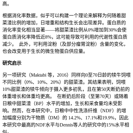
高。
根据消化率数据，似乎可以构建一个理论来解释为何随着甜
菜渣比例的增加，日增重和结构生长会出现差异。蛋白质的
消化率变化相当显著——将甜菜渣比例从0%增加到30%会使
蛋白质消化率降低近8%，这可能导致可利用的代谢性蛋白质
减少。 此外，可利用淀粉（及部分瘤胃淀粉）含量的变化，
也会改变用于生长的微生物蛋白供应量。
研究启示
另一项研究（Maktabi 等，2016）同样向0至70日龄的犊牛饲喂
不同比例（0%、10%、20%）的甜菜渣。其结果表明，饲喂
10%甜菜渣的犊牛倾向于摄入更多初乳，且在第50天断奶前的
体重增长和体重均更高。 在断奶后阶段（至第70天）或随着
日粮中甜菜渣（BP）水平的增加，生长和采食量均未受影
响。然而，在本研究中，日粮中中性洗涤纤维（NDF）的增
加幅度分别为干物质（DM）的 14.2%、17.1%和19.9%，因此
本研究中最高的NDF水平与Dennis等人的研究中的15%水平相
似。