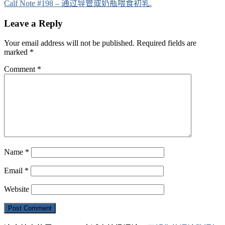
navigation
Calf Note #198 – 通过导管或奶瓶喂食初乳.
Leave a Reply
Your email address will not be published.
Required fields are
marked
*
Comment
*
Name
*
Email
*
Website