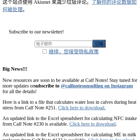
这个站点使用 Akismet 来减少垃圾评论。
了解你的评论数据如
何被处理
。
Subscribe to our newsletter!
继续，您接受隐私政策
Big News!!!
New resources are soon to be available at Calf Notes! Stay tuned for
more updates or
subscribe to
@calfnotesonsulting on Instagram
for all the details!
Here is a link to a file that calculates water loss in calves during heat
stress from Calf Note #251.
Click here to download.
An updated link to the Excel spreadsheet for calculating NFC intake
from Calf Note #230 is available.
Click here to download
.
An updated link to the Excel spreadsheet for calculating ME in milk