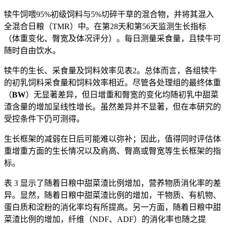
犊牛饲喂95%初级饲料与5%切碎干草的混合物，并将其混入
全混合日粮（TMR）中。在第28天和第56天监测生长指标
（体重变化、臀宽及体况评分）。每日测量采食量，且犊牛可
随时自由饮水。
犊牛的生长、采食量及饲料效率见表2。总体而言，各组犊牛
的初乳饲料采食量和饲料效率相近。尽管各处理组的最终体重
（
BW
）无显著差异，但日增重和臀宽的变化均随初乳中甜菜
渣含量的增加呈线性增长。虽然差异并不显著，但在本研究的
受控条件下仍可测得。
生长框架的减弱在日后可能难以弥补；因此，值得同时评估体
重增重方面的生长情况以及肩高、臀高或臀宽等生长框架的指
标。
表 3 显示了随着日粮中甜菜渣比例增加，营养物质消化率的差
异。显然，随着日粮中甜菜渣比例的增加，干物质、有机物、
蛋白质和淀粉的消化率均有所提高。另一方面，随着日粮中甜
菜渣比例的增加，纤维（NDF、ADF）的消化率也随之提