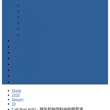
住房
健康管理
初乳喂养
小牛起动器
牛奶和牛奶替代品
老小母牛
Calf Notes 按序排列
手稿 (Manuscripts)
Calf Notes 学院
Calf Notes 工具
Calf Notes 咨询
联系我们 (Contact Us)
关于 Calf Notes（About Calf Notes)
吉姆的生平 (Bio Jim)
Home
2018
January
10
Calf Note #197 – 犊牛起始饲料中的甜菜渣