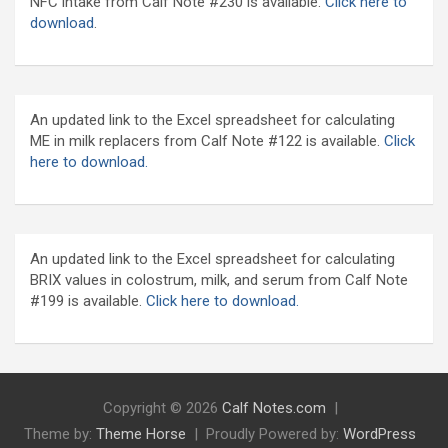
NFC intake from Calf Note #230 is available.
Click here to
download
.
An updated link to the Excel spreadsheet for calculating
ME in milk replacers from Calf Note #122 is available.
Click
here to download.
An updated link to the Excel spreadsheet for calculating
BRIX values in colostrum, milk, and serum from Calf Note
#199 is available.
Click here to download.
Copyright © 2026
Calf Notes.com
Theme by:
Theme Horse
Proudly Powered by:
WordPress