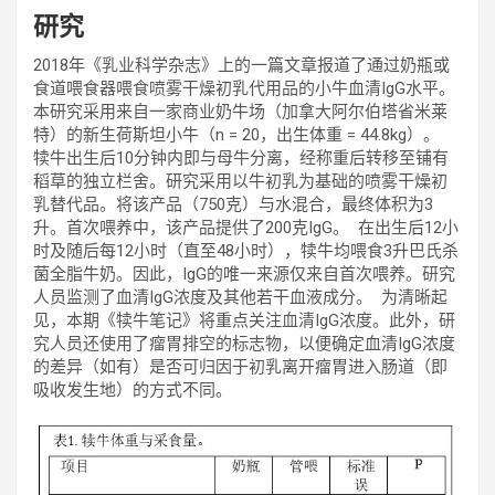
研究
2018年《乳业科学杂志》上的一篇文章报道了通过奶瓶或
食道喂食器喂食喷雾干燥初乳代用品的小牛血清IgG水平。
本研究采用来自一家商业奶牛场（加拿大阿尔伯塔省米莱
特）的新生荷斯坦小牛（n = 20，出生体重 = 44.8kg）。
犊牛出生后10分钟内即与母牛分离，经称重后转移至铺有
稻草的独立栏舍。研究采用以牛初乳为基础的喷雾干燥初
乳替代品。将该产品（750克）与水混合，最终体积为3
升。首次喂养中，该产品提供了200克IgG。 在出生后12小
时及随后每12小时（直至48小时），犊牛均喂食3升巴氏杀
菌全脂牛奶。因此，IgG的唯一来源仅来自首次喂养。研究
人员监测了血清IgG浓度及其他若干血液成分。 为清晰起
见，本期《犊牛笔记》将重点关注血清IgG浓度。此外，研
究人员还使用了瘤胃排空的标志物，以便确定血清IgG浓度
的差异（如有）是否可归因于初乳离开瘤胃进入肠道（即
吸收发生地）的方式不同。