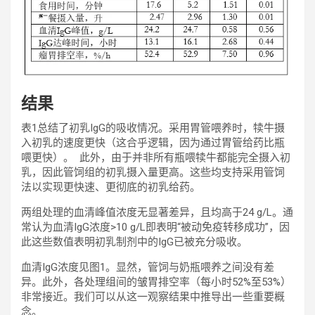
结果
表1总结了初乳IgG的吸收情况。采用胃管喂养时，犊牛摄
入初乳的速度更快（这合乎逻辑，因为通过胃管给药比瓶
喂更快）。 此外，由于并非所有瓶喂犊牛都能完全摄入初
乳，因此管饲组的初乳摄入量更高。这些均支持采用管饲
法以实现更快速、更彻底的初乳给药。
两组处理的血清峰值浓度无显著差异，且均高于24 g/L。通
常认为血清IgG浓度>10 g/L即表明“被动免疫转移成功”，因
此这些数值表明初乳制剂中的IgG已被充分吸收。
血清IgG浓度见图1。显然，管饲与奶瓶喂养之间没有差
异。此外，各处理组间的皱胃排空率（每小时52%至53%）
非常接近。我们可以从这一观察结果中推导出一些重要概
念。