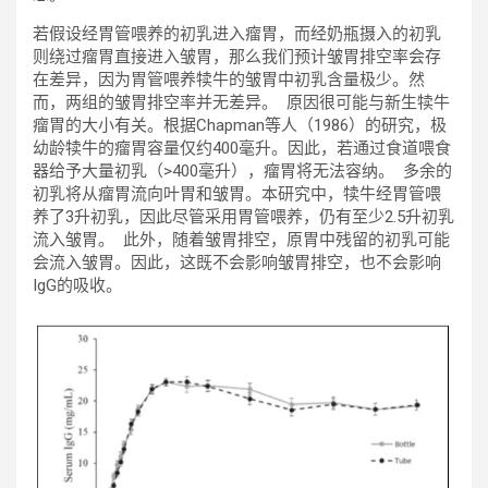
若假设经胃管喂养的初乳进入瘤胃，而经奶瓶摄入的初乳
则绕过瘤胃直接进入皱胃，那么我们预计皱胃排空率会存
在差异，因为胃管喂养犊牛的皱胃中初乳含量极少。然
而，两组的皱胃排空率并无差异。 原因很可能与新生犊牛
瘤胃的大小有关。根据Chapman等人（1986）的研究，极
幼龄犊牛的瘤胃容量仅约400毫升。因此，若通过食道喂食
器给予大量初乳（>400毫升），瘤胃将无法容纳。 多余的
初乳将从瘤胃流向叶胃和皱胃。本研究中，犊牛经胃管喂
养了3升初乳，因此尽管采用胃管喂养，仍有至少2.5升初乳
流入皱胃。 此外，随着皱胃排空，原胃中残留的初乳可能
会流入皱胃。因此，这既不会影响皱胃排空，也不会影响
IgG的吸收。