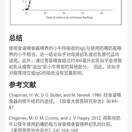
总结
使用食道喂食器喂养的小牛所吸收的IgG与使用奶嘴奶瓶喂
养的小牛相当。这一结论似乎对母源初乳或初乳替代品均
适用。此外，通过胃管喂食超过约400毫升初乳似乎会导致
初乳从瘤胃“溢出”至小牛胃部的其他部分。 因此，这似乎
对瘤胃排空或IgG的吸收没有显著影响。
参考文献
Chapman, H. W., D. G. Butler, and M. Newell. 1986. 经食道喂
食器向犊牛给药的途径。《加拿大兽医研究杂志》50:84–
87.
Chigerwe, M., D. M. Coons, and J. V. Hagey. 2012. 荷斯坦奶
牛公犊牛使用奶嘴奶瓶与食管喂食管喂养初乳的比较。
《美国兽医协会杂志》241:104–109.