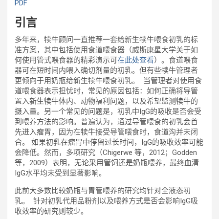
PDF
引言
多年来，犊牛顾问一直推荐一套给新生犊牛喂食初乳的标
准方案，其中包括使用食道喂食器（威斯康星大学关于如
何使用管式喂食器的精彩演示可
在此处查看
）。食道喂食
器可在短时间内喂入确切剂量的初乳。但有些犊牛管理者
更倾向于用奶瓶给新生犊牛喂食初乳。 当管理者对使用食
道喂食器表示担忧时，常见的原因包括：如何正确将导管
置入新生犊牛体内、动物福利问题，以及希望监测犊牛的
摄入量。另一个常见的问题是，初乳中IgG的吸收是否会受
到喂养方法的影响。普遍认为，通过导管喂食的初乳会首
先进入瘤胃，因为在犊牛接受导管喂食时，食道沟并未闭
合。 如果初乳在瘤胃中停留过长时间，IgG的吸收效率可能
会降低。然而，多项研究（Chigerwe 等，2012；Godden
等，2009）表明，无论采用管饲还是奶瓶喂养，最终血清
IgG水平均未受到显著影响。
此前大多数比较奶瓶与胃管喂养的研究均针对全液态初
乳。 针对初乳代用品粉剂以及喂养方式是否会影响IgG吸
收效率的研究则较少。