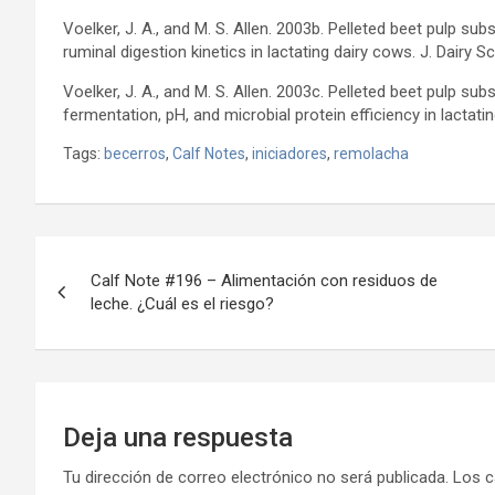
Voelker, J. A., and M. S. Allen. 2003b. Pelleted beet pulp su
ruminal digestion kinetics in lactating dairy cows. J. Dairy S
Voelker, J. A., and M. S. Allen. 2003c. Pelleted beet pulp su
fermentation, pH, and microbial protein efficiency in lactati
Tags:
becerros
,
Calf Notes
,
iniciadores
,
remolacha
Navegación
Calf Note #196 – Alimentación con residuos de
de
leche. ¿Cuál es el riesgo?
entradas
Deja una respuesta
Tu dirección de correo electrónico no será publicada.
Los c