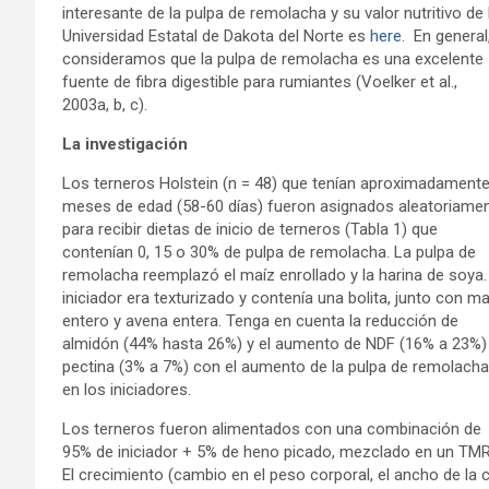
interesante de la pulpa de remolacha y su valor nutritivo de 
Universidad Estatal de Dakota del Norte es
here
. En general
consideramos que la pulpa de remolacha es una excelente
fuente de fibra digestible para rumiantes (Voelker et al.,
2003a, b, c).
La investigación
Los terneros Holstein (n = 48) que tenían aproximadamente
meses de edad (58-60 días) fueron asignados aleatoriame
para recibir dietas de inicio de terneros (Tabla 1) que
contenían 0, 15 o 30% de pulpa de remolacha. La pulpa de
remolacha reemplazó el maíz enrollado y la harina de soya. 
iniciador era texturizado y contenía una bolita, junto con ma
entero y avena entera. Tenga en cuenta la reducción de
almidón (44% hasta 26%) y el aumento de NDF (16% a 23%)
pectina (3% a 7%) con el aumento de la pulpa de remolacha
en los iniciadores.
Los terneros fueron alimentados con una combinación de
95% de iniciador + 5% de heno picado, mezclado en un TMR
El crecimiento (cambio en el peso corporal, el ancho de la 