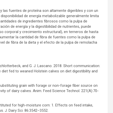
y las fuentes de proteína son altamente digeribles y con un
a disponibilidad de energía metabolizable generalmente limita
cantidades de ingredientes fibrosos como la pulpa de
ión de energía y la digestibilidad de nutrientes, puede
o corporal y crecimiento estructural), en terneros de hasta
mentar la cantidad de fibra de fuentes como la pulpa de
el de fibra de la dieta y el efecto de la pulpa de remolacha
 L. Schlotterbeck, and G. J. Lascano. 2018. Short communication:
 diet fed to weaned Holstein calves on diet digestibility and
substituting grain with forage or non-forage fiber source on
ty of dairy calves. Anim. Feed Science Technol. 221(A):70-
stituted for high-moisture corn: 1. Effects on feed intake,
s. J. Dairy Sci. 86:3542–3552.