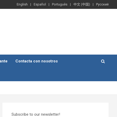
English
Español
Português
中文 (中国)
Русский
ante
Contacta con nosotros
Subscribe to our newsletter!