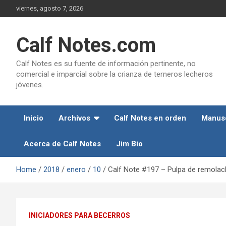
Skip
viernes, agosto 7, 2026
to
content
Calf Notes.com
Calf Notes es su fuente de información pertinente, no
comercial e imparcial sobre la crianza de terneros lecheros
jóvenes.
Inicio
Archivos
Calf Notes en orden
Manusc
Acerca de Calf Notes
Jim Bio
Home
2018
enero
10
Calf Note #197 – Pulpa de remolach
INICIADORES PARA BECERROS