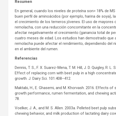
Resumen
En general, cuando los niveles de proteína son> 18% de MS 
buen perfil de aminoácidos (por ejemplo, harina de soya), l
el crecimiento de los terneros jóvenes. El uso de mayores 
remolacha, con una reducción concomitante en la concentrac
afectar negativamente el crecimiento (ganancia total de pes
cuatro meses de edad. Los estudios han demostrado que au
remolacha puede afectar el rendimiento, dependiendo del niv
en el ambiente del rumen.
Referencias
Dennis, T. S., F. X. Suarez-Mena, T. M. Hill, J. D. Quigley, R.
Effect of replacing corn with beet pulp in a high concentrate
growth. J. Dairy Sci. 101:408–412.
Maktabi, H., E. Ghasemi, and M. Khorvash. 2016. Effects of 
growth performance, rumen fermentation, and chewing activi
78.
Voelker, J. A., and M. S. Allen. 2003a. Pelleted beet pulp sub
chewing behavior, and milk production of lactating dairy cow