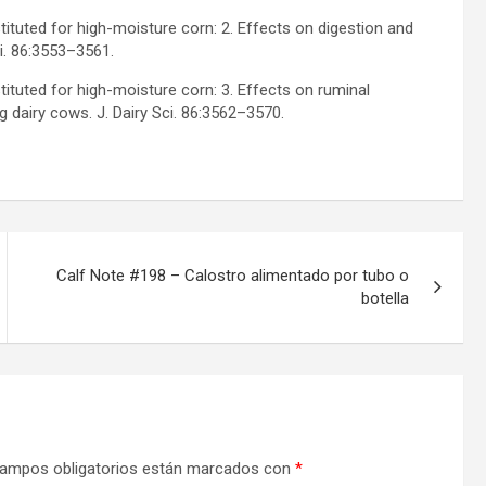
bstituted for high-moisture corn: 2. Effects on digestion and
ci. 86:3553–3561.
bstituted for high-moisture corn: 3. Effects on ruminal
ng dairy cows. J. Dairy Sci. 86:3562–3570.
Calf Note #198 – Calostro alimentado por tubo o
botella
ampos obligatorios están marcados con
*