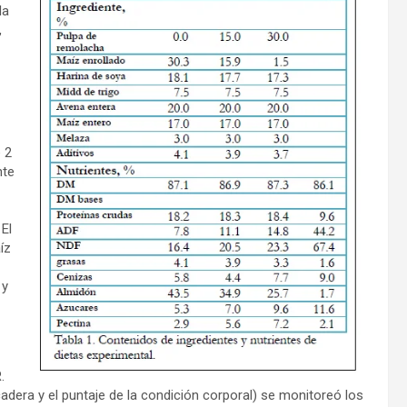
la
,
 2
nte
El
íz
 y
.
cadera y el puntaje de la condición corporal) se monitoreó los