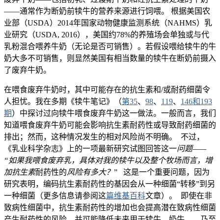
——通常作为断奶前犊牛的营养来源进行饲喂。 根据美国农
业部（USDA）2014年国家动物健康监测系统（NAHMS）乳
业研究（USDA, 2016），美国约78%的养殖场会单独或与代
乳粉混合喂养牛奶（无论是否可销售）。若假设喂给犊牛的牛
奶大多不可销售，则显然美国有相当数量的犊牛在断奶前摄入
了废弃牛奶。
在喂食废弃牛奶时，其中可能存在的抗生素和/或耐药细菌令
人担忧。我在多期《犊牛笔记》（
第35
、
98
、
119
、
146和193
期
）中探讨过向犊牛喂食废弃牛奶这一做法。一般而言，我们
知道喂食废弃牛奶可能会影响抗生素耐药性或导致耐药细菌的
排出；然而，这种情况发生的相对风险尚不明确。 不过，
《乳业科学杂志》上的一项最新研究试图回答这一
问题
——
“
如果我喂食废弃乳，具体对我的犊牛以及整个牧场而言，增
加抗生素
耐药性的
风险有多大？
”
这是一个重要问题，因为
研究表明，编码抗生素耐药性的基因会从一种细菌“转移”到另
一种细菌（更多信息请参阅这
篇维基百科
文章）。 即使在非
致病性细菌中，抗生素耐药性的增加也会提高潜在致病性细菌
产生耐药性的风险，并可能降低未来用于犊牛、奶牛——乃至