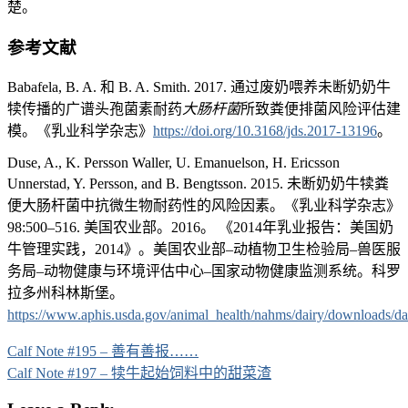
楚。
参考文献
Babafela, B. A. 和 B. A. Smith. 2017. 通过废奶喂养未断奶奶牛
犊传播的广谱头孢菌素耐药
大肠杆菌
所致粪便排菌风险评估建
模。《乳业科学杂志》
https://doi.org/10.3168/jds.2017-13196
。
Duse, A., K. Persson Waller, U. Emanuelson, H. Ericsson
Unnerstad, Y. Persson, and B. Bengtsson. 2015. 未断奶奶牛犊粪
便大肠杆菌中抗微生物耐药性的风险因素。《乳业科学杂志》
98:500–516. 美国农业部。2016。 《2014年乳业报告：美国奶
牛管理实践，2014》。美国农业部–动植物卫生检验局–兽医服
务局–动物健康与环境评估中心–国家动物健康监测系统。科罗
拉多州科林斯堡。
https://www.aphis.usda.gov/animal_health/nahms/dairy/downloads/da
Post
Calf Note #195 – 善有善报……
navigation
Calf Note #197 – 犊牛起始饲料中的甜菜渣