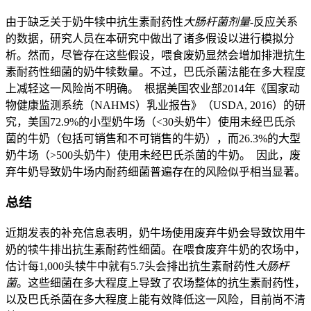
由于缺乏关于奶牛犊中抗生素耐药性
大肠杆菌剂量
-反应关系
的数据，研究人员在本研究中做出了诸多假设以进行模拟分
析。然而，尽管存在这些假设，喂食废奶显然会增加排泄抗生
素耐药性细菌的奶牛犊数量。不过，巴氏杀菌法能在多大程度
上减轻这一风险尚不明确。 根据美国农业部2014年《国家动
物健康监测系统（NAHMS）乳业报告》（USDA, 2016）的研
究，美国72.9%的小型奶牛场（<30头奶牛）使用未经巴氏杀
菌的牛奶（包括可销售和不可销售的牛奶），而26.3%的大型
奶牛场（>500头奶牛）使用未经巴氏杀菌的牛奶。 因此，废
弃牛奶导致奶牛场内耐药细菌普遍存在的风险似乎相当显著。
总结
近期发表的补充信息表明，奶牛场使用废弃牛奶会导致饮用牛
奶的犊牛排出抗生素耐药性细菌。在喂食废弃牛奶的农场中，
估计每1,000头犊牛中就有5.7头会排出抗生素耐药性
大肠杆
菌
。这些细菌在多大程度上导致了农场整体的抗生素耐药性，
以及巴氏杀菌在多大程度上能有效降低这一风险，目前尚不清