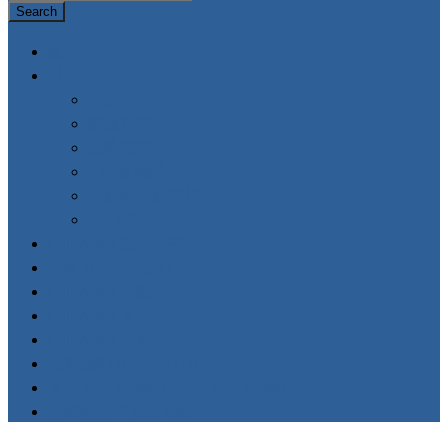
Search
家
分类
住房
健康管理
初乳喂养
小牛起动器
牛奶和牛奶替代品
老小母牛
Calf Notes 按序排列
手稿 (Manuscripts)
Calf Notes 学院
Calf Notes 工具
Calf Notes 咨询
联系我们 (Contact Us)
关于 Calf Notes（About Calf Notes)
吉姆的生平 (Bio Jim)