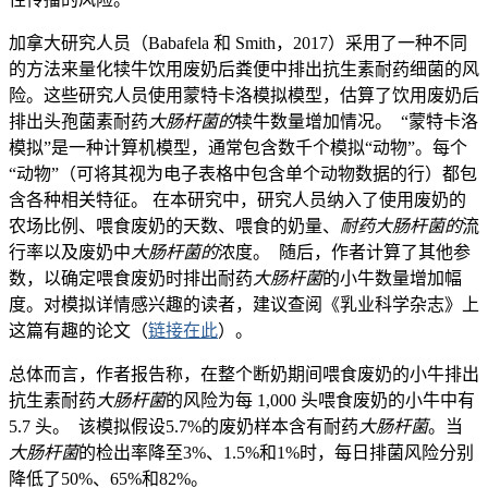
加拿大研究人员（Babafela 和 Smith，2017）采用了一种不同
的方法来量化犊牛饮用废奶后粪便中排出抗生素耐药细菌的风
险。这些研究人员使用蒙特卡洛模拟模型，估算了饮用废奶后
排出头孢菌素耐药
大肠杆菌的
犊牛数量增加情况。 “蒙特卡洛
模拟”是一种计算机模型，通常包含数千个模拟“动物”。每个
“动物”（可将其视为电子表格中包含单个动物数据的行）都包
含各种相关特征。 在本研究中，研究人员纳入了使用废奶的
农场比例、喂食废奶的天数、喂食的奶量、
耐药大肠杆菌的
流
行率以及废奶中
大肠杆菌的
浓度。 随后，作者计算了其他参
数，以确定喂食废奶时排出耐药
大肠杆菌
的小牛数量增加幅
度。对模拟详情感兴趣的读者，建议查阅《乳业科学杂志》上
这篇有趣的论文（
链接在此
）。
总体而言，作者报告称，在整个断奶期间喂食废奶的小牛排出
抗生素耐药
大肠杆菌
的风险为每 1,000 头喂食废奶的小牛中有
5.7 头。 该模拟假设5.7%的废奶样本含有耐药
大肠杆菌
。当
大肠杆菌
的检出率降至3%、1.5%和1%时，每日排菌风险分别
降低了50%、65%和82%。