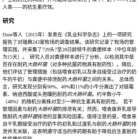
人类——的抗生素疗效。
研究
Duse等人（2015年）发表在《乳业科学杂志》上的一项研究
报告了对瑞典243家牧场的调查结果。该研究记录了牧场的管
理实践，并采集了729头7至28日龄犊牛的粪便样本（中位年龄
为15天）。 研究人员对粪便样本进行了分析，以检测其中是
否存在耐药
大肠杆菌
（对多种抗菌药物具有耐药性）。随后，
他们评估了管理措施（包括喂食初乳以及来自接受过治疗的奶
牛的牛奶）与粪便中排泄耐药
大肠杆菌
之间的关系。 总体而
言，研究发现分别有90%、49%和11%的小牛分离出了对链霉
素、纳迪西酸或头孢噻肟耐药
的大肠杆菌
。约半数小牛
（48%）的随机分离株对至少一种抗生素具有耐药性。 若干
管理因素与耐药
大肠杆菌
的排泄有关；然而，喂食废弃乳是导
致耐药
大肠杆菌
排泄的显著风险因素。值得注意的是，喂食来
自干乳期接受治疗的奶牛的初乳和过渡乳与耐药
大肠杆菌
的排
泄并无关联，这表明遵守适当的停药期有助于降低抗生素耐药
性传播的风险。