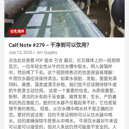
初乳喂养
Calf Note #279 – 干净到可以饮用？
July 12, 2026
Jim Quigley
点击此处查看 PDF 版本 引言 最近，社交媒体上的一段视频
显示，一位年轻女性从牛的饮水槽中取水，倒入玻璃杯
中，然后喝了下去。这个视频想表达的信息很容易理解：
牛用饮水器应该保持清洁。如果水很脏、发黏，里面充满
饲料、粪便、藻类或漂浮杂物，我们就不应该期待犊牛或
奶牛愿意主动饮用。 这是一个重要的信息。水质很重要。
新鲜、清洁的水有助于采食量、瘤胃发育、生长、产奶量
和抗热应激能力。脏的饮水器不仅看起来不好；它也是管
理不善的表现。 但是，从饮水槽中喝水并不是正确的示
范。更好的说法是：目的不是证明你可以从饮水器中喝
水。目的是确保犊牛愿意从中喝水。 牛用饮水器对牛来说
可以是可以接受的，但对人来说仍然可能是不安全的。人