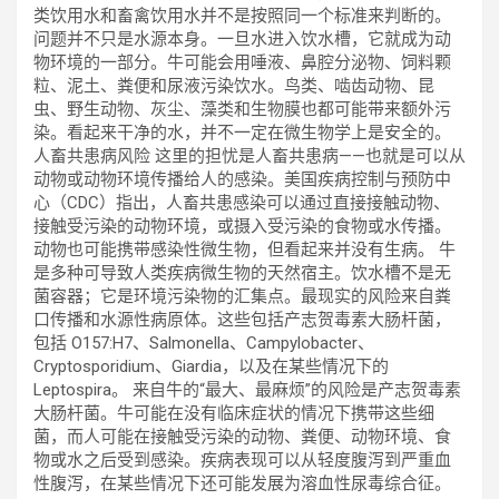
类饮用水和畜禽饮用水并不是按照同一个标准来判断的。
问题并不只是水源本身。一旦水进入饮水槽，它就成为动
物环境的一部分。牛可能会用唾液、鼻腔分泌物、饲料颗
粒、泥土、粪便和尿液污染饮水。鸟类、啮齿动物、昆
虫、野生动物、灰尘、藻类和生物膜也都可能带来额外污
染。看起来干净的水，并不一定在微生物学上是安全的。
人畜共患病风险 这里的担忧是人畜共患病——也就是可以从
动物或动物环境传播给人的感染。美国疾病控制与预防中
心（CDC）指出，人畜共患感染可以通过直接接触动物、
接触受污染的动物环境，或摄入受污染的食物或水传播。
动物也可能携带感染性微生物，但看起来并没有生病。 牛
是多种可导致人类疾病微生物的天然宿主。饮水槽不是无
菌容器；它是环境污染物的汇集点。最现实的风险来自粪
口传播和水源性病原体。这些包括产志贺毒素大肠杆菌，
包括 O157:H7、Salmonella、Campylobacter、
Cryptosporidium、Giardia，以及在某些情况下的
Leptospira。 来自牛的“最大、最麻烦”的风险是产志贺毒素
大肠杆菌。牛可能在没有临床症状的情况下携带这些细
菌，而人可能在接触受污染的动物、粪便、动物环境、食
物或水之后受到感染。疾病表现可以从轻度腹泻到严重血
性腹泻，在某些情况下还可能发展为溶血性尿毒综合征。