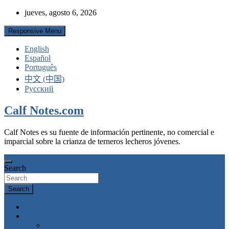
Skip
jueves, agosto 6, 2026
to
content
Responsive Menu
English
Español
Português
中文 (中国)
Русский
Calf Notes.com
Calf Notes es su fuente de información pertinente, no comercial e
imparcial sobre la crianza de terneros lecheros jóvenes.
Search
Search
Inicio
Archivos
Alimentación con calostro