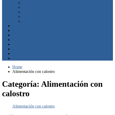
Leche y sustito de leche
Iniciadores para becerros
Salud y manejo
Graneros
Vaquillas
Calf Notes en orden
Manuscripts
Calf Notes Academy
Calf notes Tools
Consultante
Contacta con nosotros
Acerca de Calf Notes
Jim Bio
Home
Alimentación con calostro
Categoría:
Alimentación con
calostro
Alimentación con calostro