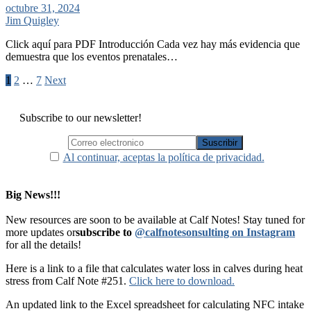
octubre 31, 2024
Jim Quigley
Click aquí para PDF Introducción Cada vez hay más evidencia que
demuestra que los eventos prenatales…
Paginación
1
2
…
7
Next
de
entradas
Subscribe to our newsletter!
Al continuar, aceptas la política de privacidad.
Big News!!!
New resources are soon to be available at Calf Notes! Stay tuned for
more updates or
subscribe to
@calfnotesonsulting on Instagram
for all the details!
Here is a link to a file that calculates water loss in calves during heat
stress from Calf Note #251.
Click here to download.
An updated link to the Excel spreadsheet for calculating NFC intake