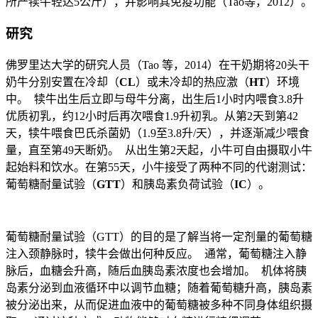
所产犊牛轻达5公斤），并影响其免疫功能（Tao等，2012）。
研究
佛罗里达大学的研究人员（Tao 等，2014）在干奶期将20头干
奶牛分别安置在冷却（
CL
）或未冷却的热应激（
HT
）环境
中。 犊牛出生后立即与母牛分离，出生后1小时内喂食3.8升
优质初乳，约12小时后再次喂食1.9升初乳。从第2天到第42
天，犊牛喂食巴氏杀菌奶（1.9至3.8升/天），并逐渐减少喂食
量，直至第49天断奶。 从出生第2天起，小牛可自由摄取小牛
起始料和饮水。在第55天，小牛接受了两种不同的代谢测试：
葡萄糖耐量试验（
GTT
）和胰岛素负荷试验（
IC
）。
葡萄糖耐量试验（GTT）的目的是了解当将一定剂量的葡萄糖
注入颈静脉时，犊牛会做出何种反应。 通常，葡萄糖注入静
脉后，血糖会升高，随后血胰岛素浓度也会增加。 机体将胰
岛素分泌到血液循环中以调节血糖；随着葡萄糖升高，胰岛素
被分泌出来，从而促进血液中的葡萄糖被多种不同身体组织摄