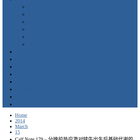
住房
健康管理
初乳喂养
小牛起动器
牛奶和牛奶替代品
老小母牛
Calf Notes 按序排列
手稿 (Manuscripts)
Calf Notes 学院
Calf Notes 工具
Calf Notes 咨询
联系我们 (Contact Us)
关于 Calf Notes（About Calf Notes)
吉姆的生平 (Bio Jim)
Home
2014
March
15
Calf Note 179 – 分娩前热应激对犊牛出生后基础代谢的