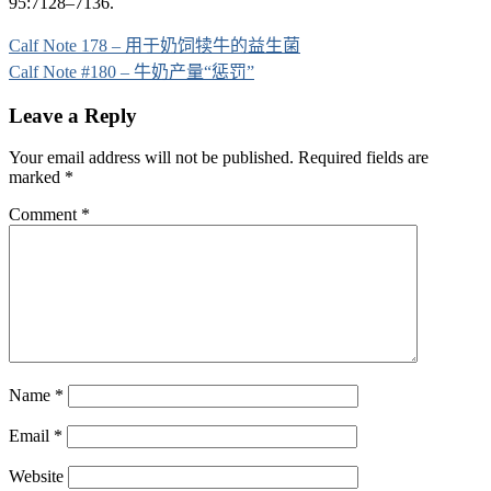
95:7128–7136.
Post
Calf Note 178 – 用于奶饲犊牛的益生菌
navigation
Calf Note #180 – 牛奶产量“惩罚”
Leave a Reply
Your email address will not be published.
Required fields are
marked
*
Comment
*
Name
*
Email
*
Website