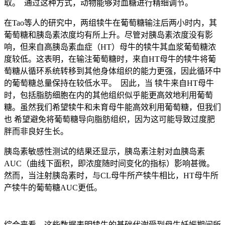
取。 通过这种方式，动物能够对血糖进行精细调节。
在Tao等人的研究中，两组犊牛在葡萄糖输注后两小时内，其
葡萄糖和胰岛素浓度均有所上升。尽管对胰岛素浓度没有影
响，但来自高胰岛素血症（HT）母牛的犊牛其血浆葡萄糖浓
度较低。这表明，在输注葡萄糖时，来自HT母牛的犊牛将葡
萄糖从循环系统转移到其他身体组织的能力更强，因此循环中
的葡萄糖总量保持在较低水平。 因此，当 犊牛来自HT母牛
时，包括脂肪细胞在内的其他组织似乎能更高效地利用葡萄
糖。虽然我们希望犊牛和未育母牛能高效利用葡萄糖，但我们
也 希望避免将葡萄糖导向脂肪组织，因为这可能导致过度肥
胖而非良好生长。
胰岛素敏感性测试的结果还显示，胰岛素注射对血胰岛素
AUC（曲线下面积，即浓度随时间变化的指标）影响甚微。
然而，当注射胰岛素时，与CL母牛所产犊牛相比，HT母牛所
产犊牛的葡萄糖AUC更低。
综合来看，这些数据表明犊牛的基础代谢受到母牛妊娠期间所