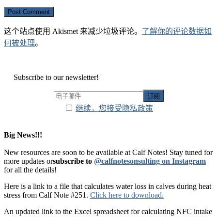
这个站点使用 Akismet 来减少垃圾评论。
了解你的评论数据如
何被处理
。
Subscribe to our newsletter!
继续，您接受隐私政策
Big News!!!
New resources are soon to be available at Calf Notes! Stay tuned for
more updates or
subscribe to
@calfnotesonsulting on Instagram
for all the details!
Here is a link to a file that calculates water loss in calves during heat
stress from Calf Note #251.
Click here to download.
An updated link to the Excel spreadsheet for calculating NFC intake