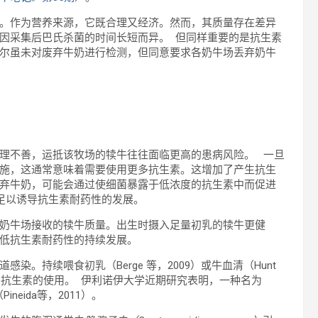
。作为营养来源，它既合理又经济。然而，其质量存在差异
因采集后巴氏杀菌的时间长短而异。 但同样重要的是抗生素
尔虽未对废弃牛奶进行检测，但同意要求各奶牛场丢弃奶牛
管理不善，运抵该牧场的犊牛往往面临更高的患病风险。 一旦
施，这通常意味着需要使用更多抗生素。这增加了产生抗生
弃牛奶，可能会通过使细菌暴露于低浓度的抗生素中而促进
足以诱导抗生素耐药性的发展。
奶牛场接收的犊牛质量。出生时摄入足量初乳的犊牛更健
低抗生素耐药性的持续发展。
。持续喂食初乳（Berge 等，2009）或牛血清（Hunt
少抗生素的使用。 伊利诺伊大学近期研究表明，一种名为
neida等，2011）。