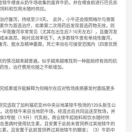
给犊牛喂食从奶牛场收集的废弃牛奶，并在喂食前进行巴氏杀
乳饲料和饮用水随时供应。
治疗腹泻，持续至少3天。 此外，小牛还会按照梅尔与兽医
素作为首选治疗，如果第二次用药后发现首选药物无效，则
毕竟腹泻非常常见（尤其在出生后7-10天左右），且腹泻发
养成本高昂、耗时且效率低下。大多数犊牛患有单纯性腹泻，
腹泻、脱水及精神萎靡。死亡率尚在可接受范围内（四家优质
生素的情况越来越普遍。似乎越来越难找到一种能始终有效的抗
耐药性，治疗费用也随之不断增加。
研究结果或许能解释为何梅尔在应对牧场疾病暴发时面临更多
一项研究选取了加利福尼亚州中央谷地某犊牛牧场的120头新生公
测。这些犊牛来自当地奶牛场，经混合后共同运送至牧场，并
2夸脱（1.9升）代乳粉。商业犊牛起始料和饮水随时供
仅在患病时使用抗生素，且安置于此前未曾饲养过其他犊牛的
生素，且安置于此前曾饲养过其他犊牛的棚舍；（3）牛奶中