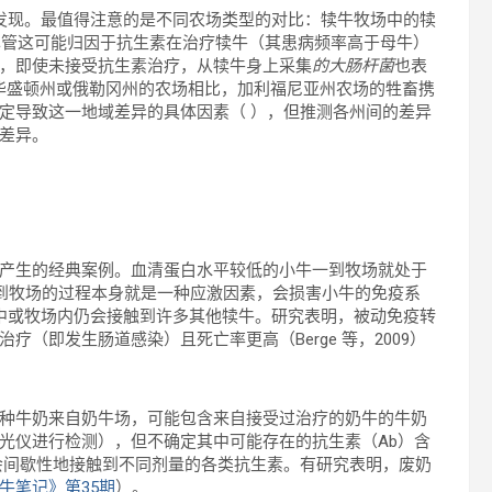
发现。最值得注意的是不同农场类型的对比：犊牛牧场中的犊
 尽管这可能归因于抗生素在治疗犊牛（其患病频率高于母牛）
，即使未接受抗生素治疗，从犊牛身上采集
的大肠杆菌
也表
外，与华盛顿州或俄勒冈州的农场相比，加利福尼亚州农场的牲畜携
定导致这一地域差异的具体因素（ ），但推测各州间的差异
的差异。
性产生的经典案例。血清蛋白水平较低的小牛一到牧场就处于
到牧场的过程本身就是一种应激因素，会损害小牛的免疫系
中或牧场内仍会接触到许多其他犊牛。研究表明，被动免疫转
（即发生肠道感染）且死亡率更高（Berge 等，2009）
这种牛奶来自奶牛场，可能包含来自接受过治疗的奶牛的牛奶
光仪进行检测），但不确定其中可能存在的抗生素（Ab）含
会间歇性地接触到不同剂量的各类抗生素。有研究表明，废奶
牛笔记》第35期
）。