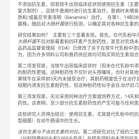
不添加抗生素，但若犊牛出现临床症状则使用抗生素（主要为头
复方制剂），且犊牛患病时进行抗生素治疗。患病时未喂食
质和/或氟尼辛美洛明（Banamine）治疗。 在第1、1
菌株。随后对
大肠杆菌
进行检测，以确定其对各种抗生素的
研究结果如何？ 主要有三个显著发现。首先，在代乳粉中
大肠杆菌
不仅对新霉素和四环素产生耐药性，甚至对农场未
品药品监督管理局（FDA）已修改了关于在犊牛代乳粉中
为，因为许多饲料公司和兽药供应商均可购买到抗生素组
第二项发现是，当犊牛出现临床症状时（但未在代乳粉中添
的耐药性更强。这种耐药性不仅针对头孢噻呋，也针对其他
果犊牛在采样前5天内未接受治疗，其耐药程度低于在治疗
短期内诱发抗生素耐药性，但这种耐药性似乎会在
治疗后几
第三项发现是，无论采用何种治疗方案或饲养方式，14天和
药性。这表明，至少部分抗生素耐药性的产生可能与任何类
这些研究人员得出结论：使用抗生素，尤其是代乳粉中的抗
型细菌）在幼牛肠道中的生长。
含抗生素与不含抗生素的对比。
第二项研究对比了纽约三家
（分别饲养800头和3,000头奶牛）在犊牛饲料中未添加抗