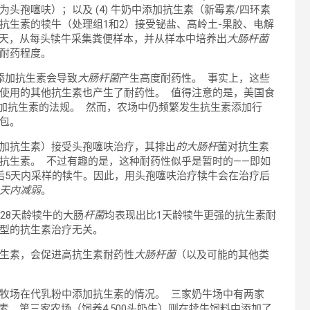
孢噻呋）；以及 (4) 牛奶中添加抗生素（新霉素/四环素
抗生素的犊牛（处理组1和2）接受铋盐、高岭土-果胶、电解
4和28天，从每头犊牛采集粪便样本，并从样本中培养出
大肠杆菌
耐药程度。
添加抗生素会导致
大肠杆菌
产生高度耐药性。 事实上，这些
使用的其他抗生素也产生了耐药性。 值得注意的是，美国食
添加抗生素的法规。 然而，农场中仍频繁发生抗生素添加行
合包。
加抗生素）接受头孢噻呋治疗，其排出
的大肠杆
菌对抗生素
抗生素。 不过有趣的是，这种耐药性似乎是暂时的——即如
后5天内采样的犊牛。因此，用头孢噻呋治疗犊牛会在治疗后
天内减弱
。
28天龄犊牛的大肠
杆菌
均表现出比1天龄犊牛更强的抗生素耐
型的抗生素治疗无关。
生素，会促进高抗生素耐药性
大肠杆菌
（以及可能的其他类
牧场在代乳粉中添加抗生素的情况。 三家奶牛场中有两家
生素。第三家农场（饲养4,500头奶牛）则在犊牛饲料中添加了