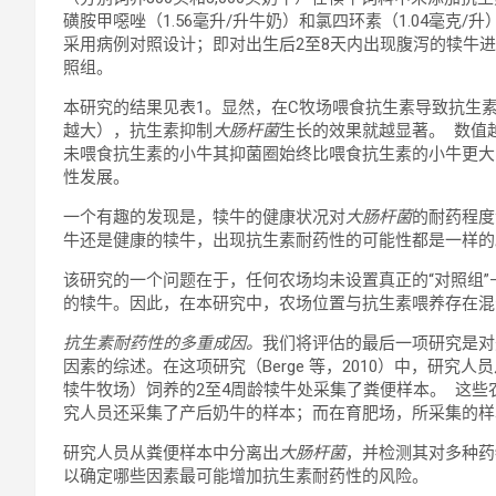
磺胺甲噁唑（1.56毫升/升牛奶）和氯四环素（1.04毫克
采用病例对照设计；即对出生后2至8天内出现腹泻的犊牛进
照组。
本研究的结果见表1。显然，在C牧场喂食抗生素导致抗生
越大），抗生素抑制
大肠杆菌
生长的效果就越显著。 数值
未喂食抗生素的小牛其抑菌圈始终比喂食抗生素的小牛更大
性发展。
一个有趣的发现是，犊牛的健康状况对
大肠杆菌
的耐药程度
牛还是健康的犊牛，出现抗生素耐药性的可能性都是一样
该研究的一个问题在于，任何农场均未设置真正的“对照组”
的犊牛。因此，在本研究中，农场位置与抗生素喂养存在混
抗生素耐药性的多重成因。
我们将评估的最后一项研究是对
因素的综述。在这项研究（Berge 等，2010）中，研
犊牛牧场）饲养的2至4周龄犊牛处采集了粪便样本。 这
究人员还采集了产后奶牛的样本；而在育肥场，所采集的样
研究人员从粪便样本中分离出
大肠杆菌
，并检测其对多种药
以确定哪些因素最可能增加抗生素耐药性的风险。