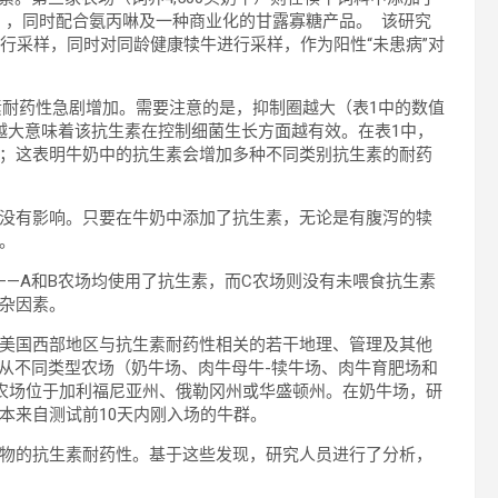
/升），同时配合氨丙啉及一种商业化的甘露寡糖产品。 该研究
行采样，同时对同龄健康犊牛进行采样，作为阳性“未患病”对
素耐药性急剧增加。需要注意的是，抑制圈越大（表1中的数值
越大意味着该抗生素在控制细菌生长方面越有效。在表1中，
；这表明牛奶中的抗生素会增加多种不同类别抗生素的耐药
没有影响。只要在牛奶中添加了抗生素，无论是有腹泻的犊
的。
——A和B农场均使用了抗生素，而C农场则没有未喂食抗生素
杂因素。
美国西部地区与抗生素耐药性相关的若干地理、管理及其他
究人员从不同类型农场（奶牛场、肉牛母牛-犊牛场、肉牛育肥场和
些农场位于加利福尼亚州、俄勒冈州或华盛顿州。在奶牛场，研
本来自测试前10天内刚入场的牛群。
物的抗生素耐药性。基于这些发现，研究人员进行了分析，