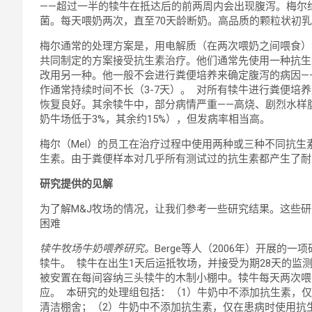
——超过一半的犊牛在抵达后的前两周内会出现腹泻。梅尔
菌。每天喂奶两次，直至70天龄断奶。高品质的颗粒状初
梅尔通常的处理方案是，用电解质（在两次喂奶之间喂食）
共同制定的方案接受抗生素治疗。他们通常先使用一种抗生
改用另一种。他一般不会进行粪便培养来确定腹泻的病因——
作通常持续时间不长（3-7天）。 对所有犊牛进行粪便培
恢复良好。其余犊牛中，部分病情严重——高烧、剧烈水样
奶牛场低于3%，其余约15%），但发病率相当高。
梅尔（Mel）的员工在治疗过程中使用两种或三种不同抗
生素。由于粪便样本对几乎所有测试过的抗生素都产生了
研究提供的见解
为了解M&J牧场的情况，让我们参考一些研究结果。这些
困难
犊牛牧场牛奶喂养研究。
Berge等人（2006年）开展的
犊牛。 犊牛在出生1天后运抵牧场，并接受为期28天的监
被安置在每间容纳三头犊牛的木制小棚中。犊牛每天两次喂食
应。 本研究的处理组包括：（1）牛奶中不添加抗生素，
清洁棚舍；（2）牛奶中不添加抗生素，仅在患病时使用抗