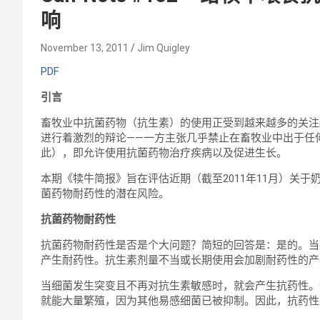
响
November 13, 2011
Jim Quigley
PDF
引言
畜牧业中抗菌药物（抗生素）的使用正受到越来越多的关注
进行着激烈的辩论——一方主张几乎禁止在畜牧业中出于任
此），即允许使用抗菌药物治疗疾病以及促进生长。
本期《犊牛简报》旨在评估近期（截至2011年11月）关
菌药物耐药性的潜在风险。
抗菌药物耐药性
抗菌药物耐药性是否是个大问题？简短的回答是：是的。当
产生耐药性。抗生素剂量不当或长期使用会加剧耐药性的
当细菌发生突变且不再对抗生素敏感时，就会产生抗药性。
就能大量繁殖，因为其他易感细菌已被抑制。因此，抗药性