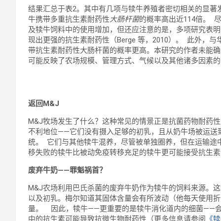
结果汇总于表2。其中有几项与犊牛养殖者密切相关的显著
牛携带多重抗生素耐药性
大肠杆菌
的概率高出近114倍。
及犊牛饲料中的使用增加，但还应注意的是，多项研究表明
现出更强的抗生素耐药性（Berge 等，2010）。 此
带抗生素耐药性大肠杆菌的概率更高。本研究的作者未能确
可能反映了农场规模、管理方式、气候以及其他诸多因素
返回
M&J
M&J牧场发生了什么？这种常见的情景正是抗菌药物耐药
不利地位——它们没有摄入足够的初乳，且从奶牛场被运送
统。 它们与其他犊牛混养，尽管被单独圈养，但在运输途
移失败的犊牛比被动免疫转移充足的犊牛更可能接受抗生素治疗
废弃牛奶
——
罪魁祸首？
M&J农场利用巴氏杀菌的废弃牛奶作为犊牛的饲料来源。
以及初乳。梅尔知道其固体含量会有所波动（他每天使用折
量。 因此，犊牛——更重要的是犊牛消化道内的细菌——
中的抗生素可能导致抗微生物耐药性（更多信息请参阅
《犊