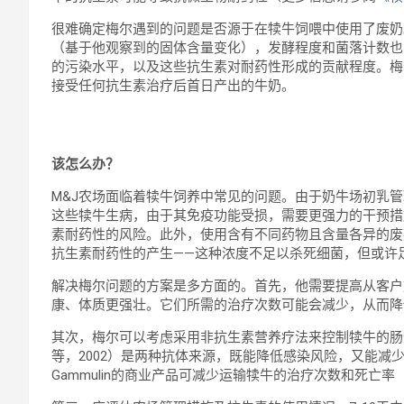
很难确定梅尔遇到的问题是否源于在犊牛饲喂中使用了废奶
（基于他观察到的固体含量变化），发酵程度和菌落计数也
的污染水平，以及这些抗生素对耐药性形成的贡献程度。梅
接受任何抗生素治疗后首日产出的牛奶。
该怎么办？
M&J农场面临着犊牛饲养中常见的问题。由于奶牛场初乳
这些犊牛生病，由于其免疫功能受损，需要更强力的干预措
素耐药性的风险。此外，使用含有不同药物且含量各异的废
抗生素耐药性的产生——这种浓度不足以杀死细菌，但或许
解决梅尔问题的方案是多方面的。首先，他需要提高从客户
康、体质更强壮。它们所需的治疗次数可能会减少，从而降
其次，梅尔可以考虑采用非抗生素营养疗法来控制犊牛的肠道感染
等，2002）是两种抗体来源，既能降低感染风险，又能减
Gammulin的商业产品可减少运输犊牛的治疗次数和死亡率（Pi