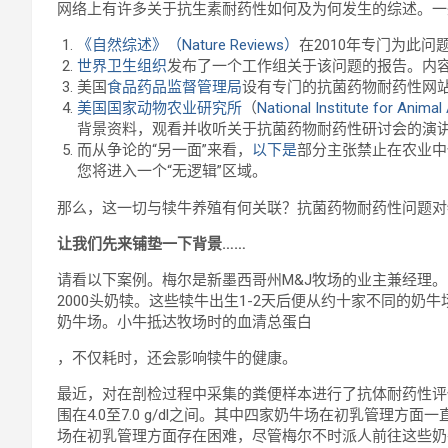
网络上有许多关于抗生素耐药性如何及为何发生的综述。一
《自然综述》（Nature Reviews）
在2010年专门为此
世界卫生组织
发布了一个工作组关于该问题的报告。内
美国
食品药品监督管理局
设有专门的抗菌药物耐药性网
美国国家动物农业研究所
（
National Institute for Animal 
背景资料，观看并收听关于抗菌药物耐药性研讨会的演
而从争论的“另一面”来看，
以下是
部分主张禁止在农业中
您将进入一个“无逻辑”区域。
那么，这一切与犊牛养殖有何关联？抗菌药物耐药性问题
让我们先来铺垫一下背景
……
请看以下案例。梅尔是新墨西哥州M&J牧场的业主兼经理。
2000头奶犊。这些犊牛出生1-2天后便从约十家不同的奶
奶牛场。小牛抵达牧场时的血清总蛋白
，不仅耗时，还会影响犊牛的健康。
最近，对在剖检过程中采集的粪便样本进行了抗体耐药性评
围在4.0至7.0 g/dl之间。其中四家奶牛场在初乳管理方面
场在初乳管理方面存在困难，尽管梅尔不时派人前往这些奶