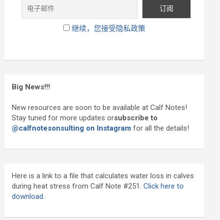
继续，您接受隐私政策
Big News!!!
New resources are soon to be available at Calf Notes!
Stay tuned for more updates or
subscribe to
@calfnotesonsulting on Instagram
for all the details!
Here is a link to a file that calculates water loss in calves
during heat stress from Calf Note #251.
Click here to
download.