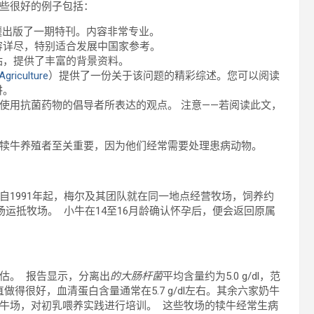
些很好的例子包括：
问题出版了一期特刊。内容非常专业。
容详尽，特别适合发展中国家参考。
站，提供了丰富的背景资料。
Agriculture
）提供了一份关于该问题的精彩综述。您可以阅读
讲。
使用抗菌药物的倡导者所表达的观点。 注意——若阅读此文，
对犊牛养殖者至关重要，因为他们经常需要处理患病动物。
自1991年起，梅尔及其团队就在同一地点经营牧场，饲养约
牛场运抵牧场。 小牛在14至16月龄确认怀孕后，便会返回原属
估。 报告显示，分离出
的大肠杆菌
平均含量约为5.0 g/dl，范
一直做得很好，血清蛋白含量通常在5.7 g/dl左右。其余六家奶牛
牛场，对初乳喂养实践进行培训。 这些牧场的犊牛经常生病