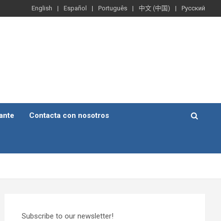
English
Español
Português
中文 (中国)
Русский
ante
Contacta con nosotros
Subscribe to our newsletter!