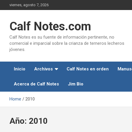
Skip
viernes, agosto 7, 2026
to
content
Calf Notes.com
Calf Notes es su fuente de información pertinente, no
comercial e imparcial sobre la crianza de terneros lecheros
jóvenes.
Inicio
Archivos
Calf Notes en orden
Manusc
Acerca de Calf Notes
Jim Bio
Home
2010
Año:
2010