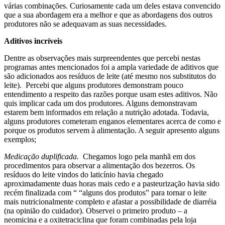
várias combinações. Curiosamente cada um deles estava convencido
que a sua abordagem era a melhor e que as abordagens dos outros
produtores não se adequavam as suas necessidades.
Aditivos incríveis
Dentre as observações mais surpreendentes que percebi nestas
programas antes mencionados foi a ampla variedade de aditivos que
são adicionados aos resíduos de leite (até mesmo nos substitutos do
leite). Percebi que alguns produtores demonstram pouco
entendimento a respeito das razões porque usam estes aditivos. Não
quis implicar cada um dos produtores. Alguns demonstravam
estarem bem informados em relação a nutrição adotada. Todavia,
alguns produtores cometeram enganos elementares acerca de como e
porque os produtos servem à alimentação. A seguir apresento alguns
exemplos;
Medicação duplificada.
Chegamos logo pela manhã em dos
procedimentos para observar a alimentação dos bezerros. Os
resíduos do leite vindos do laticínio havia chegado
aproximadamente duas horas mais cedo e a pasteurização havia sido
recém finalizada com “ “alguns dos produtos” para tornar o leite
mais nutricionalmente completo e afastar a possibilidade de diarréia
(na opinião do cuidador). Observei o primeiro produto – a
neomicina e a oxitetraciclina que foram combinadas pela loja