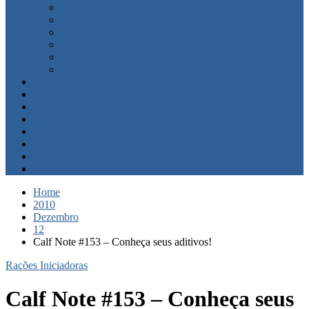
Alimentação com líquida
Saúde e Manejo
Alojamento
Vacas
Rações Iniciadoras
Facilidade no Parto
Calf Notes em ordem
Manuscripts
Calf Notes Academy
Calf Notes Tools
Consultante
Contate-nos
Sobre o Calf Notes
Jim Bio
Home
2010
Dezembro
12
Calf Note #153 – Conheça seus aditivos!
Rações Iniciadoras
Calf Note #153 – Conheça seus