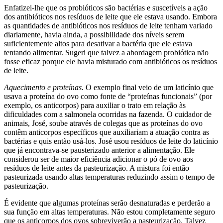
Enfatizei-lhe que os probióticos são bactérias e suscetíveis a ação
dos antibióticos nos resíduos de leite que ele estava usando. Embora
as quantidades de antibióticos nos resíduos de leite tenham variado
diariamente, havia ainda, a possibilidade dos níveis serem
suficientemente altos para desativar a bactéria que ele estava
tentando alimentar. Sugeri que talvez a abordagem probiótica não
fosse eficaz porque ele havia misturado com antibióticos os resíduos
de leite.
Aquecimento e proteínas.
O exemplo final veio de um laticínio que
usava a proteína do ovo como fonte de “proteínas funcionais” (por
exemplo, os anticorpos) para auxiliar o trato em relação às
dificuldades com a salmonela ocorridas na fazenda. O cuidador de
animais, José, soube através de colegas que as proteínas do ovo
contêm anticorpos específicos que auxiliariam a atuação contra as
bactérias e quis então usá-los. José usou resíduos de leite do laticínio
que já encontrava-se pausterizado anterior a alimentação. Ele
considerou ser de maior eficiência adicionar o pó de ovo aos
resíduos de leite antes da pasteurização. A mistura foi então
pasteurizada usando altas temperaturas reduzindo assim o tempo de
pasteurização.
É evidente que algumas proteínas serão desnaturadas e perderão a
sua função em altas temperaturas. Não estou completamente seguro
que os anticorpos dos ovos sobreviverão a pasteurização. Talvez