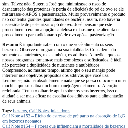
sim. Talvez não. Sugeri a José que minimizasse o risco de
desnaturação das proteínas (e perda da eficácia) do pó de ovo se ele
misturasse-o APÓS a pasteurização. Muito provavelmente o produto
não contenha grandes quantidades de bactéria, assim, não haveria
necessidade de pasteurizar o pó de ovo. José pensou que este
procedimento era uma opção cautelosa e disse-me que alteraria o
procedimento para adicionar o pó de ovo após a pasteurização.
Resumo
É importante saber com o que você alimenta os seus
bezerros. Observe o programa na sua totalidade. Considere não
somente os nutrientes, mas também, os aditivos. A medida que os
nossos programas tornam-se mais complexos e sofisticados, é fácil
não perceber a duplicidade de nutrientes e antibióticos.
Compreendo, ao mesmo tempo, afirmo que o seu manejo pode
interferir nos objetivos propostos dos aditivos que você usa.
Lembre-se, não há absolutamente nada que se possa colocar em uma
mochila que substitua um bom manejo/gerenciamento. Atenção
redobrada. Tenha o olhar de águia sobre os seus bezerros, isso o
ajudará a ser mais eficaz na escolha dos aditivos para a alimentação
de seus animais.
Tags:
bezeros
,
Calf Notes
,
iniciadores
Navegação
Calf Note #152 – Efeito do estresse de pré parto na absorção de IgG
em bezerros neonatos
de
Calf Note #154 – Fatores que influenciam a mortalidade de bezerros