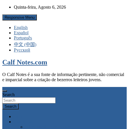
Skip
Quinta-feira, Agosto 6, 2026
to
content
Responsive Menu
English
Español
Português
中文 (中国)
Русский
Calf Notes.com
O Calf Notes é a sua fonte de informação pertinente, não comercial
e imparcial sobre a criação de bezerros leiteiros jovens.
Search
Search
Inicio
Categorias
Alimentação com calostro