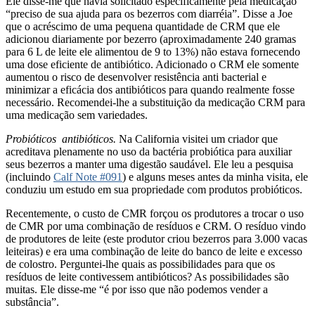
Ele disse-me que havia solicitado especificamente pela medicação
“preciso de sua ajuda para os bezerros com diarréia”. Disse a Joe
que o acréscimo de uma pequena quantidade de CRM que ele
adicionou diariamente por bezerro (aproximadamente 240 gramas
para 6 L de leite ele alimentou de 9 to 13%) não estava fornecendo
uma dose eficiente de antibiótico. Adicionado o CRM ele somente
aumentou o risco de desenvolver resistência anti bacterial e
minimizar a eficácia dos antibióticos para quando realmente fosse
necessário. Recomendei-lhe a substituição da medicação CRM para
uma medicação sem variedades.
Probióticos antibióticos.
Na California visitei um criador que
acreditava plenamente no uso da bactéria probiótica para auxiliar
seus bezerros a manter uma digestão saudável. Ele leu a pesquisa
(incluindo
Calf Note #091
) e alguns meses antes da minha visita, ele
conduziu um estudo em sua propriedade com produtos probióticos.
Recentemente, o custo de CMR forçou os produtores a trocar o uso
de CMR por uma combinação de resíduos e CRM. O resíduo vindo
de produtores de leite (este produtor criou bezerros para 3.000 vacas
leiteiras) e era uma combinação de leite do banco de leite e excesso
de colostro. Perguntei-lhe quais as possibilidades para que os
resíduos de leite contivessem antibióticos? As possibilidades são
muitas. Ele disse-me “é por isso que não podemos vender a
substância”.