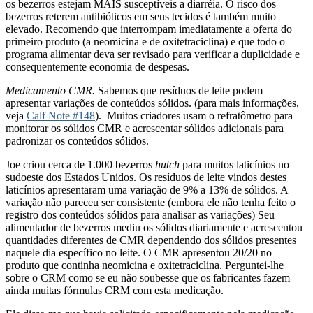
os bezerros estejam MAIS susceptíveis a diarréia. O risco dos
bezerros reterem antibióticos em seus tecidos é também muito
elevado. Recomendo que interrompam imediatamente a oferta do
primeiro produto (a neomicina e de oxitetraciclina) e que todo o
programa alimentar deva ser revisado para verificar a duplicidade e
consequentemente economia de despesas.
Medicamento CMR.
Sabemos que resíduos de leite podem
apresentar variações de conteúdos sólidos. (para mais informações,
veja
Calf Note #148
). Muitos criadores usam o refratômetro para
monitorar os sólidos CMR e acrescentar sólidos adicionais para
padronizar os conteúdos sólidos.
Joe criou cerca de 1.000 bezerros
hutch
para muitos laticínios no
sudoeste dos Estados Unidos. Os resíduos de leite vindos destes
laticínios apresentaram uma variação de 9% a 13% de sólidos. A
variação não pareceu ser consistente (embora ele não tenha feito o
registro dos conteúdos sólidos para analisar as variações) Seu
alimentador de bezerros mediu os sólidos diariamente e acrescentou
quantidades diferentes de CMR dependendo dos sólidos presentes
naquele dia específico no leite. O CMR apresentou 20/20 no
produto que continha neomicina e oxitetraciclina. Perguntei-lhe
sobre o CRM como se eu não soubesse que os fabricantes fazem
ainda muitas fórmulas CRM com esta medicação.