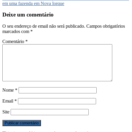
artigos
em uma fazenda em Nova Iorque
Deixe um comentário
O seu endereço de email não será publicado.
Campos obrigatórios
marcados com
*
Comentário
*
Nome
*
Email
*
Site