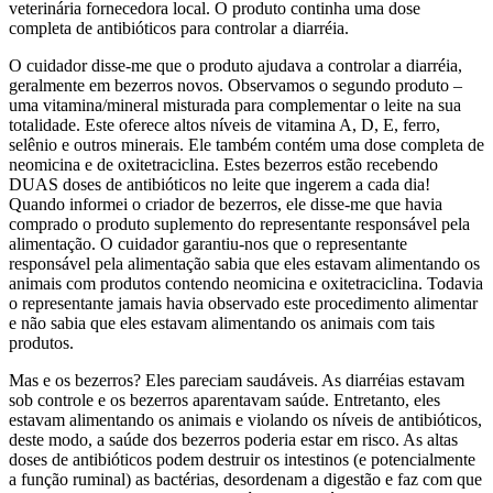
veterinária fornecedora local. O produto continha uma dose
completa de antibióticos para controlar a diarréia.
O cuidador disse-me que o produto ajudava a controlar a diarréia,
geralmente em bezerros novos. Observamos o segundo produto –
uma vitamina/mineral misturada para complementar o leite na sua
totalidade. Este oferece altos níveis de vitamina A, D, E, ferro,
selênio e outros minerais. Ele também contém uma dose completa de
neomicina e de oxitetraciclina. Estes bezerros estão recebendo
DUAS doses de antibióticos no leite que ingerem a cada dia!
Quando informei o criador de bezerros, ele disse-me que havia
comprado o produto suplemento do representante responsável pela
alimentação. O cuidador garantiu-nos que o representante
responsável pela alimentação sabia que eles estavam alimentando os
animais com produtos contendo neomicina e oxitetraciclina. Todavia
o representante jamais havia observado este procedimento alimentar
e não sabia que eles estavam alimentando os animais com tais
produtos.
Mas e os bezerros? Eles pareciam saudáveis. As diarréias estavam
sob controle e os bezerros aparentavam saúde. Entretanto, eles
estavam alimentando os animais e violando os níveis de antibióticos,
deste modo, a saúde dos bezerros poderia estar em risco. As altas
doses de antibióticos podem destruir os intestinos (e potencialmente
a função ruminal) as bactérias, desordenam a digestão e faz com que