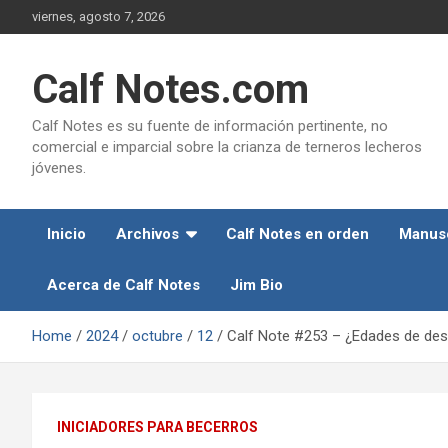
Skip
viernes, agosto 7, 2026
to
content
Calf Notes.com
Calf Notes es su fuente de información pertinente, no
comercial e imparcial sobre la crianza de terneros lecheros
jóvenes.
Inicio
Archivos
Calf Notes en orden
Manusc
Acerca de Calf Notes
Jim Bio
Home
2024
octubre
12
Calf Note #253 – ¿Edades de des
INICIADORES PARA BECERROS