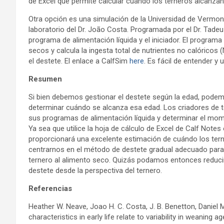
de Excel que permite calcular cuándo los terneros alcanza
Otra opción es una simulación de la Universidad de Vermont
laboratorio del Dr. João Costa. Programada por el Dr. Tadeu d
programa de alimentación líquida y el iniciador. El programa 
secos y calcula la ingesta total de nutrientes no calóricos 
el destete. El enlace a CalfSim
here
. Es fácil de entender y u
Resumen
Si bien debemos gestionar el destete según la edad, podem
determinar cuándo se alcanza esa edad. Los criadores de t
sus programas de alimentación líquida y determinar el mome
Ya sea que utilice la hoja de cálculo de Excel de Calf Notes
proporcionará una excelente estimación de cuándo los tern
centrarnos en el método de destete gradual adecuado para red
ternero al alimento seco. Quizás podamos entonces reducir
destete desde la perspectiva del ternero.
Referencias
Heather W. Neave, Joao H. C. Costa, J. B. Benetton, Daniel M
characteristics in early life relate to variability in weaning 