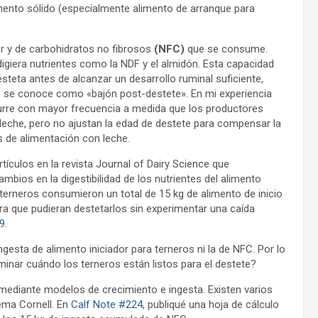
imento sólido (especialmente alimento de arranque para
or y de carbohidratos no fibrosos
(NFC)
que se consume.
 digiera nutrientes como la NDF y el almidón. Esta capacidad
steta antes de alcanzar un desarrollo ruminal suficiente,
to se conoce como «bajón post-destete». En mi experiencia
curre con mayor frecuencia a medida que los productores
leche, pero no ajustan la edad de destete para compensar la
s de alimentación con leche.
tículos en la revista Journal of Dairy Science que
mbios en la digestibilidad de los nutrientes del alimento
 terneros consumieron un total de 15 kg de alimento de inicio
ara que pudieran destetarlos sin experimentar una caída
9
.
esta de alimento iniciador para terneros ni la de NFC. Por lo
nar cuándo los terneros están listos para el destete?
 mediante modelos de crecimiento e ingesta. Existen varios
ema Cornell. En
Calf Note #224,
publiqué una hoja de cálculo