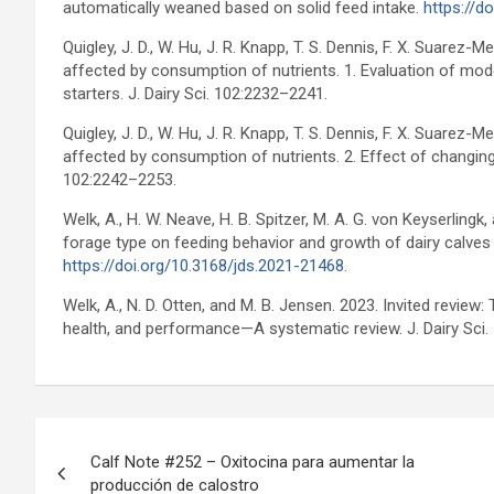
automatically weaned based on solid feed intake.
https://d
Quigley, J. D., W. Hu, J. R. Knapp, T. S. Dennis, F. X. Suarez-
affected by consumption of nutrients. 1. Evaluation of mode
starters. J. Dairy Sci. 102:2232–2241.
Quigley, J. D., W. Hu, J. R. Knapp, T. S. Dennis, F. X. Suarez-
affected by consumption of nutrients. 2. Effect of changing d
102:2242–2253.
Welk, A., H. W. Neave, H. B. Spitzer, M. A. G. von Keyserling
forage type on feeding behavior and growth of dairy calves
https://doi.org/10.3168/jds.2021-21468
.
Welk, A., N. D. Otten, and M. B. Jensen. 2023. Invited review:
health, and performance—A systematic review. J. Dairy Sci
Navegación
Calf Note #252 – Oxitocina para aumentar la
de
producción de calostro