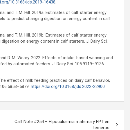
oi.org/10.3168/jds.2019-16438
.
Mena, and T. M. Hill. 2019a. Estimates of calf starter energy
ls to predict changing digestion on energy content in calf
Mena, and T. M. Hill. 2019b. Estimates of calf starter energy
igestion on energy content in calf starters. J. Dairy Sci.
k, and D. M. Weary. 2022. Effects of intake-based weaning and
 fed by automated feeders. J. Dairy Sci. 105:9119–9136.
 The effect of milk feeding practices on dairy calf behavior,
. 106:5853–5879.
https://doi.org/10.3168/jds.2022-22900
.
Calf Note #254 – Hipocalcemia materna y FPT en
terneros