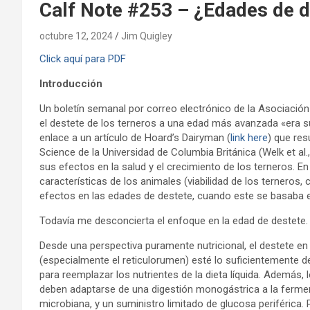
Calf Note #253 – ¿Edades de d
octubre 12, 2024
Jim Quigley
Click aquí para PDF
Introducción
Un boletín semanal por correo electrónico de la Asociació
el destete de los terneros a una edad más avanzada «era su
enlace a un artículo de Hoard’s Dairyman (
link here
) que res
Science de la Universidad de Columbia Británica (Welk et al
sus efectos en la salud y el crecimiento de los terneros. En
características de los animales (viabilidad de los terneros, 
efectos en las edades de destete, cuando este se basaba e
Todavía me desconcierta el enfoque en la edad de destete.
Desde una perspectiva puramente nutricional, el destete en
(especialmente el reticulorumen) esté lo suficientemente d
para reemplazar los nutrientes de la dieta líquida. Además, 
deben adaptarse de una digestión monogástrica a la fermen
microbiana, y un suministro limitado de glucosa periféric