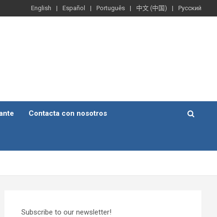
English
Español
Português
中文 (中国)
Русский
ante
Contacta con nosotros
Subscribe to our newsletter!