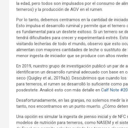
la edad, pero todos son impulsados ​​por el consumo de al
terneros) y la producción de AGV en el rumen.
Por lo tanto, debemos centrarnos en la cantidad de iniciad
Esto impulsa el desarrollo ruminal y permite que el ternero
es fundamental para un destete exitoso. Si un ternero se de
tendrá dificultades para crecer y experimentará estrés. Es
visitando lecherías de todo el mundo, observo que esto o
alimentan con mayores cantidades de leche o sustituto de 
menor ingesta de iniciador que se produce con altos nivele
En 2019, nuestro grupo de investigación publicó un par de ar
identificaron un desarrollo ruminal adecuado con base en ca
seco (Quigley et al., 2019a,b). Descubrimos que cuando los
para terneros, el rumen se desarrolló lo suficiente como p
posdestete. Analicé esto con más detalle en
Calf Note #20
Desafortunadamente, en las granjas, no solemos medir la ing
tanto, nos encontramos en un punto muerto. ¿Cómo determi
Una opción es simular la ingesta de pienso inicial y de NFC
modelos de nutrición para terneros, como NASEM y el sist