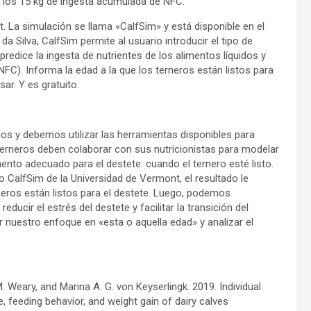
n los 15 kg de ingesta acumulada de NFC.
. La simulación se llama «CalfSim» y está disponible en el
a Silva, CalfSim permite al usuario introducir el tipo de
predice la ingesta de nutrientes de los alimentos líquidos y
(NFC). Informa la edad a la que los terneros están listos para
sar. Y es gratuito.
os y debemos utilizar las herramientas disponibles para
erneros deben colaborar con sus nutricionistas para modelar
nto adecuado para el destete: cuando el ternero esté listo.
 o CalfSim de la Universidad de Vermont, el resultado le
eros están listos para el destete. Luego, podemos
ucir el estrés del destete y facilitar la transición del
 nuestro enfoque en «esta o aquella edad» y analizar el
. Weary, and Marina A. G. von Keyserlingk. 2019. Individual
age, feeding behavior, and weight gain of dairy calves