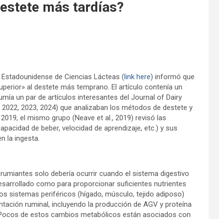
estete más tardías?
n Estadounidense de Ciencias Lácteas (
link here
) informó que
perior» al destete más temprano. El artículo contenía un
umía un par de artículos interesantes del Journal of Dairy
., 2022, 2023, 2024) que analizaban los métodos de destete y
 2019, el mismo grupo (Neave et al., 2019) revisó las
capacidad de beber, velocidad de aprendizaje, etc.) y sus
n la ingesta.
 rumiantes solo debería ocurrir cuando el sistema digestivo
esarrollado como para proporcionar suficientes nutrientes
los sistemas periféricos (hígado, músculo, tejido adiposo)
tación ruminal, incluyendo la producción de AGV y proteína
a. Pocos de estos cambios metabólicos están asociados con