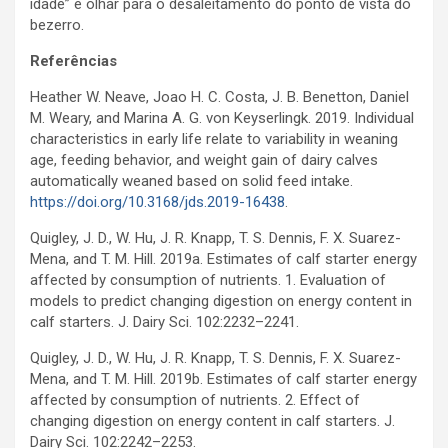
idade” e olhar para o desaleitamento do ponto de vista do
bezerro.
Referências
Heather W. Neave, Joao H. C. Costa, J. B. Benetton, Daniel
M. Weary, and Marina A. G. von Keyserlingk. 2019. Individual
characteristics in early life relate to variability in weaning
age, feeding behavior, and weight gain of dairy calves
automatically weaned based on solid feed intake.
https://doi.org/10.3168/jds.2019-16438
.
Quigley, J. D., W. Hu, J. R. Knapp, T. S. Dennis, F. X. Suarez-
Mena, and T. M. Hill. 2019a. Estimates of calf starter energy
affected by consumption of nutrients. 1. Evaluation of
models to predict changing digestion on energy content in
calf starters. J. Dairy Sci. 102:2232–2241.
Quigley, J. D., W. Hu, J. R. Knapp, T. S. Dennis, F. X. Suarez-
Mena, and T. M. Hill. 2019b. Estimates of calf starter energy
affected by consumption of nutrients. 2. Effect of
changing digestion on energy content in calf starters. J.
Dairy Sci. 102:2242–2253.