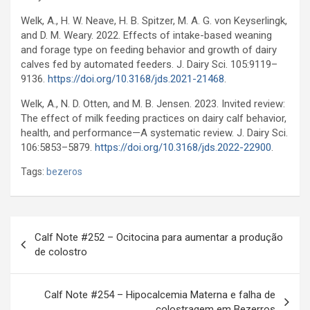
Welk, A., H. W. Neave, H. B. Spitzer, M. A. G. von Keyserlingk,
and D. M. Weary. 2022. Effects of intake-based weaning
and forage type on feeding behavior and growth of dairy
calves fed by automated feeders. J. Dairy Sci. 105:9119–
9136.
https://doi.org/10.3168/jds.2021-21468
.
Welk, A., N. D. Otten, and M. B. Jensen. 2023. Invited review:
The effect of milk feeding practices on dairy calf behavior,
health, and performance—A systematic review. J. Dairy Sci.
106:5853–5879.
https://doi.org/10.3168/jds.2022-22900
.
Tags:
bezeros
Navegação
Calf Note #252 – Ocitocina para aumentar a produção
de
de colostro
artigos
Calf Note #254 – Hipocalcemia Materna e falha de
colostragem em Bezerros