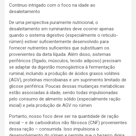
Continuo intrigado com o foco na idade ao
desaleitamento
De uma perspectiva puramente nutricional, o
desaleitamento em ruminantes deve ocorrer apenas
quando o sistema digestivo (especialmente o reticulo-
rúmen) estiver suficientemente desenvolvido para
fornecer nutrientes suficientes que substituam os
provenientes da dieta líquida. Além disso, sistemas
periféricos (fígado, músculos, tecido adiposo) precisam
se adaptar da digestão monogástrica à fermentação
ruminal, incluindo a produção de ácidos graxos voláteis
(AGV), proteínas microbianas e um suprimento limitado de
glicose periférica. Poucas dessas mudanças metabólicas
estão associadas à idade, sendo todas impulsionadas
pelo consumo de alimento sólido (especialmente ração
inicial) e pela produção de AGV no rúmen.
Portanto, nosso foco deve ser na quantidade de ração
inicial – e de carboidratos não fibrosos (CNF) provenientes
dessa ração – consumida. Isso impulsiona o
desenvolvimento do rúmen e permite que o bezerro digira