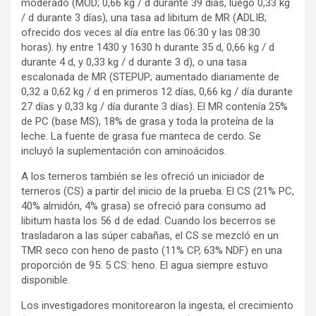
moderado (MOD; 0,66 kg / d durante 39 días, luego 0,33 kg
/ d durante 3 días), una tasa ad libitum de MR (ADLIB;
ofrecido dos veces al día entre las 06:30 y las 08:30
horas). hy entre 1430 y 1630 h durante 35 d, 0,66 kg / d
durante 4 d, y 0,33 kg / d durante 3 d), o una tasa
escalonada de MR (STEPUP; aumentado diariamente de
0,32 a 0,62 kg / d en primeros 12 días, 0,66 kg / día durante
27 días y 0,33 kg / día durante 3 días). El MR contenía 25%
de PC (base MS), 18% de grasa y toda la proteína de la
leche. La fuente de grasa fue manteca de cerdo. Se
incluyó la suplementación con aminoácidos.
A los terneros también se les ofreció un iniciador de
terneros (CS) a partir del inicio de la prueba. El CS (21% PC,
40% almidón, 4% grasa) se ofreció para consumo ad
libitum hasta los 56 d de edad. Cuando los becerros se
trasladaron a las súper cabañas, el CS se mezcló en un
TMR seco con heno de pasto (11% CP, 63% NDF) en una
proporción de 95: 5 CS: heno. El agua siempre estuvo
disponible.
Los investigadores monitorearon la ingesta, el crecimiento