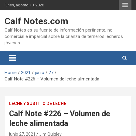
Skip
lunes, agosto 10, 2026
to
content
Calf Notes.com
Calf Notes es su fuente de información pertinente, no
comercial e imparcial sobre la crianza de terneros lecheros
jóvenes.
Home
2021
junio
27
Calf Note #226 – Volumen de leche alimentada
LECHE Y SUSTITO DE LECHE
Calf Note #226 – Volumen de
leche alimentada
junio 27, 2021
Jim Quigley