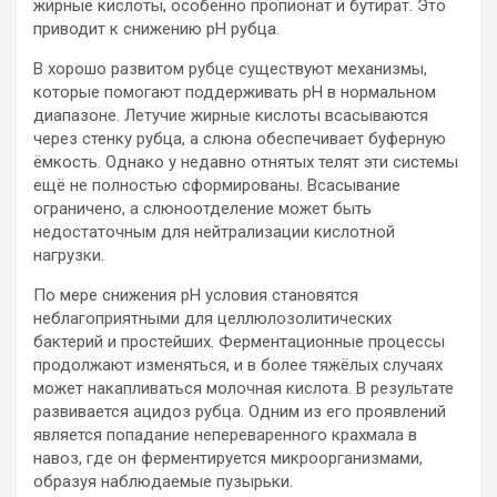
жирные кислоты, особенно пропионат и бутират. Это
приводит к снижению pH рубца.
В хорошо развитом рубце существуют механизмы,
которые помогают поддерживать pH в нормальном
диапазоне. Летучие жирные кислоты всасываются
через стенку рубца, а слюна обеспечивает буферную
ёмкость. Однако у недавно отнятых телят эти системы
ещё не полностью сформированы. Всасывание
ограничено, а слюноотделение может быть
недостаточным для нейтрализации кислотной
нагрузки.
По мере снижения pH условия становятся
неблагоприятными для целлюлозолитических
бактерий и простейших. Ферментационные процессы
продолжают изменяться, и в более тяжёлых случаях
может накапливаться молочная кислота. В результате
развивается ацидоз рубца. Одним из его проявлений
является попадание непереваренного крахмала в
навоз, где он ферментируется микроорганизмами,
образуя наблюдаемые пузырьки.