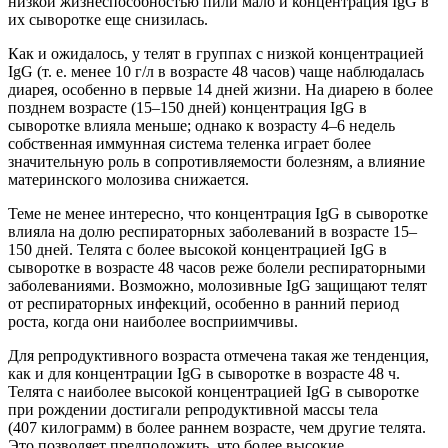
низкой жизнеспособностью пили мало и концентрация IgG в
их сыворотке еще снизилась.
Как и ожидалось, у телят в группах с низкой концентрацией
IgG (т. е. менее 10 г/л в возрасте 48 часов) чаще наблюдалась
диарея, особенно в первые 14 дней жизни. На диарею в более
позднем возрасте (15–150 дней) концентрация IgG в
сыворотке влияла меньше; однако к возрасту 4–6 недель
собственная иммунная система теленка играет более
значительную роль в сопротивляемости болезням, а влияние
материнского молозива снижается.
Теме не менее интересно, что концентрация IgG в сыворотке
влияла на долю респираторных заболеваний в возрасте 15–
150 дней. Телята с более высокой концентрацией IgG в
сыворотке в возрасте 48 часов реже болели респираторными
заболеваниями. Возможно, молозивные IgG защищают телят
от респираторных инфекций, особенно в ранний период
роста, когда они наиболее восприимчивы.
Для репродуктивного возраста отмечена такая же тенденция,
как и для концентрации IgG в сыворотке в возрасте 48 ч.
Телята с наиболее высокой концентрацией IgG в сыворотке
при рождении достигали репродуктивной массы тела
(407 килограмм) в более раннем возрасте, чем другие телята.
Это позволяет предположить, что более высокие