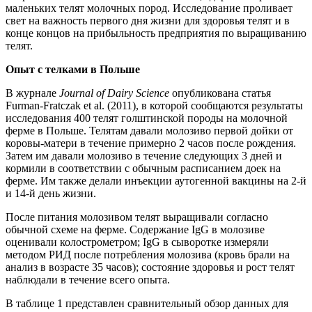
маленьких телят молочных пород. Исследование проливает
свет на важность первого дня жизни для здоровья телят и в
конце концов на прибыльность предприятия по выращиванию
телят.
Опыт с телками в Польше
В журнале
Journal
of
Dairy
Science
опубликована статья
Furman-Fratczak et al. (2011), в которой сообщаются результаты
исследования 400 телят голштинской породы на молочной
ферме в Польше. Телятам давали молозиво первой дойки от
коровы-матери в течение примерно 2 часов после рождения.
Затем им давали молозиво в течение следующих 3 дней и
кормили в соответствии с обычным расписанием доек на
ферме. Им также делали инъекции аутогенной вакцины на 2-й
и 14-й день жизни.
После питания молозивом телят выращивали согласно
обычной схеме на ферме. Содержание IgG в молозиве
оценивали колострометром; IgG в сыворотке измеряли
методом РИД после потребления молозива (кровь брали на
анализ в возрасте 35 часов); состояние здоровья и рост телят
наблюдали в течение всего опыта.
В таблице 1 представлен сравнительный обзор данных для