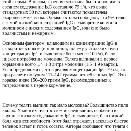
этой фермы. В целом, качество молозива было хорошим: в
среднем содержание IgG составило 79 г/л, что выше
стандартных 50 г/л, которые считаются показателем
«хорошего» качества. Однако авторы сообщают, что 9% телят
с самой низкой концентрацией IgG в сыворотке кормили
молозивом с низким содержанием IgG, или оно было
водянистым и нежирным.
Основным фактором, влияющим на концентрацию IgG в
сыворотке в опыте (и причиной, почему у стольких телят
концентрация IgG в сыворотке была менее 10 г/л), было
низкое потребление молозива. Телята выпивали в первое
кормление всего 1,4–1,8 литра молозива (1,5–1,9 кварты).
Если предположить, что средняя концентрация IgG 79 г/л, то
при расчете получим 111–142 грамма потребленных IgG. Это
гораздо ниже 150–200 грамм IgG, рекомендованных к
потреблению в первое кормление.
Почему телята выпили так мало молозива? Большинство пили
вволю. У многих телят в этом исследовании, особенно в
группе с низким содержанием IgG в сыворотке, был низкий
балл жизнеспособности (этот балл отражает, насколько быстро
теленок встает и готов сосать). Авторы сообщают, что телята с