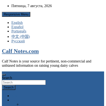
Skip
Пятница, 7 августа, 2026
to
content
Responsive Menu
English
Español
Português
中文 (中国)
Русский
Calf Notes.com
Calf Notes is your source for pertinent, non-commercial and
unbiased information on raising young dairy calves
Search
Search
дом
Категории
Mолозиво