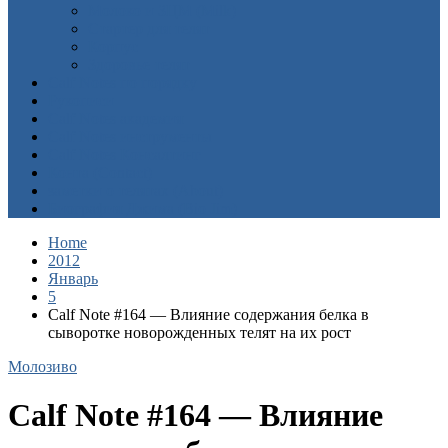
Молоко и ЗЦМ (Milk)
Стартер для телят
Корпус
Здоровье телят
Calf Notes по порядку
Рукописи
Calf Notes академия
Calf Notes инструменты
Calf Notes Консалтинг
Конта (Contact)
заметки о телятах (About)
Биография Джима (Bio Jim)
Home
2012
Январь
5
Calf Note #164 — Влияние содержания белка в
сыворотке новорожденных телят на их рост
Mолозиво
Calf Note #164 — Влияние