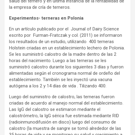
salud del ternero y en última instancia de la rentabilidad de
la empresa de cría de terneros.
Experimentos- terneras en Polonia
En un artículo publicado por el Journal of Dairy Science
escrito por Furman-Fratczak y col. (2011) se informaron
los resultados de un estudio, utilizando 400 terneras
Holstein criadas en un establecimiento lechero de Polonia.
Se les suministró calostro de la madre dentro de las 2
horas del nacimiento. Luego a las terneras se les
suministró calostro durante los siguientes 3 días y fueron
alimentadas según el cronograma normal de ordeño del
establecimiento. También se les inyectó una vacuna
autógena a los 2 y 14 días de vida . Tilizando 400.
Luego del suministro de calostro, las terneras fueron
criadas de acuerdo al manejo normal del establecimiento.
Las IgG del calostro se estimaron mediante el
calostrómetro, la IgG sérica fue estimada mediante RID
(radioinmunodifusión en disco) luego del consumo de
calostro (la muestra de sangre se tomó alrededor de las
35 horas de vida y se monitoreo su salud y crecimiento a