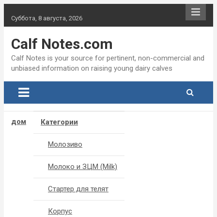
Skip
to
Суббота, 8 августа, 2026
content
Calf Notes.com
Calf Notes is your source for pertinent, non-commercial and
unbiased information on raising young dairy calves
дом
Категории
Mолозиво
Молоко и ЗЦМ (Milk)
Стартер для телят
Корпус