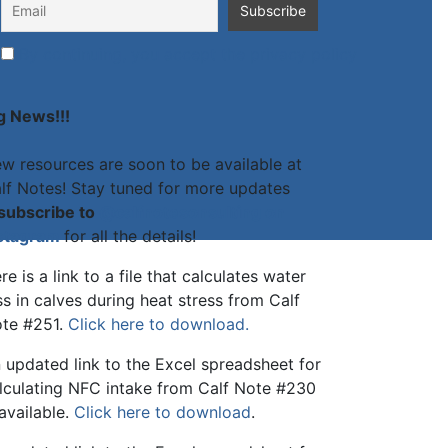
By continuing, you accept the privacy policy
g News!!!
w resources are soon to be available at
lf Notes! Stay tuned for more updates
subscribe to
@calfnotesonsulting on
stagram
for all the details!
re is a link to a file that calculates water
ss in calves during heat stress from Calf
te #251.
Click here to download.
 updated link to the Excel spreadsheet for
lculating NFC intake from Calf Note #230
 available.
Click here to download
.