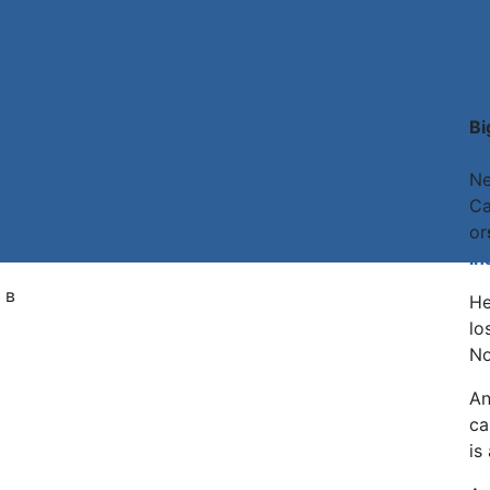
Bi
Ne
Ca
or
In
 в
He
lo
No
An
ca
is