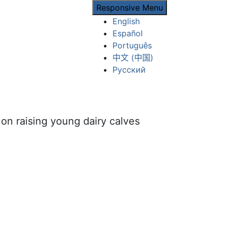
Responsive Menu
English
Español
Português
中文 (中国)
Русский
on raising young dairy calves