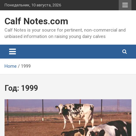
Skip
Понедельник, 10 августа, 2026
to
content
Calf Notes.com
Calf Notes is your source for pertinent, non-commercial and
unbiased information on raising young dairy calves
Home
1999
Год:
1999