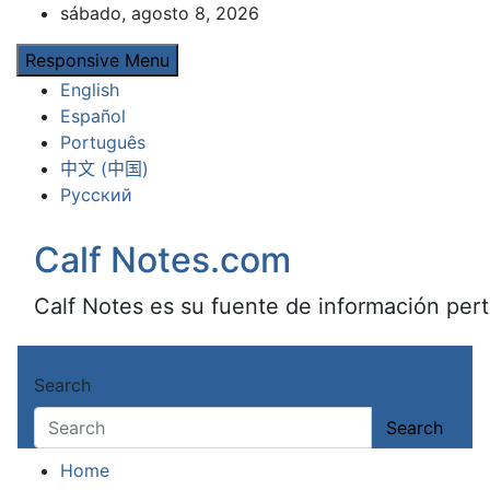
Skip
sábado, agosto 8, 2026
to
Responsive Menu
content
English
Español
Português
中文 (中国)
Русский
Calf Notes.com
Calf Notes es su fuente de información pert
Search
Search
Home