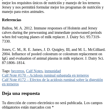
mejor los requisitos únicos de nutrición y manejo de los terneros
Jersey y nos permitirá formular mejor los programas de nutrición y
manejo para estos animales.
Referencias
Ballou, M. A. 2012. Immune responses of Holstein and Jersey
calves during the preweaning and immediate postweaned periods
when fed varying planes of milk replacer. J. Dairy Sci. 95:7319-
7330.
Jones, C. M., R. E. James, J. D. Quigley, III, and M. L. McGilliard.
2004. Influence of pooled colostrum or colostrum replacement on
IgG and evaluation of animal plasma in milk replacer. J. Dairy Sci.
87:1806–1814.
Tags:
becerros
,
Calf Notes
,
inmunidad
Navegación
Calf Note #170 – Acidosis ruminal subaguda en terneros
Calf Note #172 – Efectos de la acidosis ruminal sobre la digestión
de
en terneros
entradas
Deja una respuesta
Tu dirección de correo electrónico no será publicada.
Los campos
obligatorios están marcados con
*