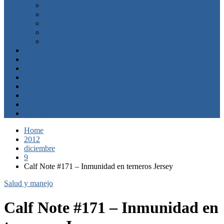
Leche y sustito de leche
Iniciadores para becerros
Salud y manejo
Graneros
Vaquillas
Calf Notes en orden
Manuscripts
Calf Notes Academy
Calf notes Tools
Consultante
Contacta con nosotros
Acerca de Calf Notes
Jim Bio
Home
2012
diciembre
9
Calf Note #171 – Inmunidad en terneros Jersey
Salud y manejo
Calf Note #171 – Inmunidad en