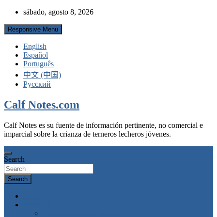
Skip
sábado, agosto 8, 2026
to
content
Responsive Menu
English
Español
Português
中文 (中国)
Русский
Calf Notes.com
Calf Notes es su fuente de información pertinente, no comercial e
imparcial sobre la crianza de terneros lecheros jóvenes.
Search
Search
Inicio
Archivos
Alimentación con calostro