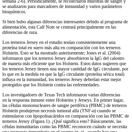
semana 2-6). Periódicamente, se recolectaron muestras de sangre y
se analizaron para marcadores de inmunidad y varios parámetros
bioquímicos.
Si bien hubo algunas diferencias interesantes debido al programa de
alimentación, esta Calf Note se centrará principalmente en las
diferencias de raza.
Los terneros Jersey en el estudio tenían consistentemente una
proteína total en suero más alta en comparación con los terneros
Holstein. Esto se ha mostrado anteriormente; Jones et al. (2004)
informaron que los terneros Jersey absorbieron la IgG del calostro
de manera más eficiente que los Holstein. Estos datos sugieren que
los terneros Jersey tienen una mayor cantidad de IgG circulante, por
lo que en la medida en que la IgG circulante (proteína sérica total)
influya en la inmunidad, los terneros Jersey deberían estar mejor
protegidos que los Holstein contra las enfermedades.
Los investigadores de Texas Tech informaron varias diferencias
en la respuesta inmune entre Holsteins y Jerseys. En primer lugar,
las células mononucleares de sangre periférica (PBMC) de terneros
Holstein produjeron necrosis tumoral alfa (TNF-α) cuando se
estimularon con lipopolisacáridos en comparación con las PBMC de
terneros Jersey (Figura 1). ¿Qué significa esto? Básicamente, las
células inmunitarias como las PBMC reconocen cuándo se necesita
una respuesta inmunitaria en el cuerpo (p. ej., cuando hay una