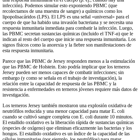
infección). Podemos simular esto exponiendo PBMC (que
recolectamos de una muestra de sangre) a químicos como los
lipopolisacáridos (LPS). El LPS es una señal «universal» para el
cuerpo de que ha habido una invasión bacteriana y se necesita una
respuesta inmunitaria inmediata para combatir la infección. Luego,
las PBMC secretan sustancias químicas (incluido el TNF-α) que le
indican al resto del cuerpo que inicie una respuesta inmunitaria. Los
signos físicos como la anorexia y la fiebre son manifestaciones de
esta respuesta inmunitaria.
Parece que las PBMC de Jersey responden menos a la estimulación
que las PBMC de Holstein. Esto podría implicar que los terneros
Jersey pueden ser menos capaces de combatir infecciones; sin
embargo (y como se señala en el trabajo de investigación), la
relación entre la capacidad de respuesta de las PBMC y la
resistencia a enfermedades en terneros jóvenes requiere más datos de
investigación.
Los terneros Jersey también mostraron una explosión oxidativa de
neutrófilos reducida y una menor capacidad para matar E. coli
cuando se cultivó sangre completa con E. coli durante 10 minutos.
El estallido oxidativo es la liberación rápida de sustancias químicas
(especies de oxígeno) que eliminan eficazmente las bacterias y los
hongos. El estallido oxidativo es un índice de la capacidad de las
células inmunitarias (por ejemplo, los neutrófilos) para matar