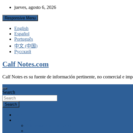
Skip
jueves, agosto 6, 2026
to
content
Responsive Menu
English
Español
Português
中文 (中国)
Русский
Calf Notes.com
Calf Notes es su fuente de información pertinente, no comercial e impa
Search
Search
Inicio
Archivos
Alimentación con calostro
Leche y sustito de leche