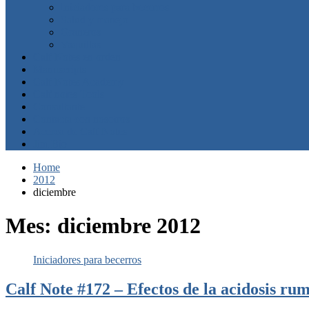
Iniciadores para becerros
Salud y manejo
Graneros
Vaquillas
Calf Notes en orden
Manuscripts
Calf Notes Academy
Calf notes Tools
Consultante
Contacta con nosotros
Acerca de Calf Notes
Jim Bio
Home
2012
diciembre
Mes:
diciembre 2012
Iniciadores para becerros
Calf Note #172 – Efectos de la acidosis rum