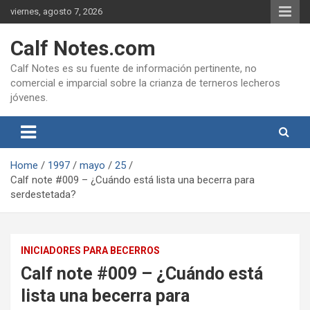
Skip
viernes, agosto 7, 2026
to
content
Calf Notes.com
Calf Notes es su fuente de información pertinente, no
comercial e imparcial sobre la crianza de terneros lecheros
jóvenes.
Home
1997
mayo
25
Calf note #009 – ¿Cuándo está lista una becerra para
serdestetada?
INICIADORES PARA BECERROS
Calf note #009 – ¿Cuándo está
lista una becerra para