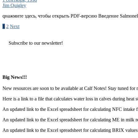
Jim Quigley
qнажмите здесь, чтобы открыть PDF-версию Введение Salmonel
Пагинация
1
2
Next
записей
Subscribe to our newsletter!
Big News!!!
New resources are soon to be available at Calf Notes! Stay tuned for
Here is a link to a file that calculates water loss in calves during hea
An updated link to the Excel spreadsheet for calculating NFC intake 
An updated link to the Excel spreadsheet for calculating ME in milk r
An updated link to the Excel spreadsheet for calculating BRIX values