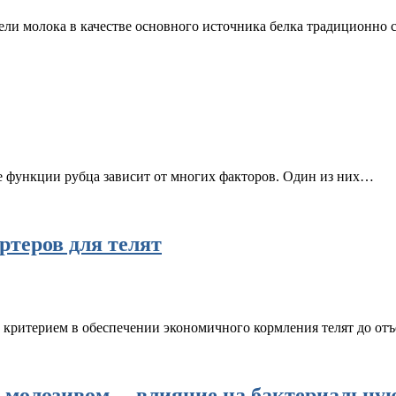
ели молока в качестве основного источника белка традиционно
е функции рубца зависит от многих факторов. Один из них…
ртеров для телят
критерием в обеспечении экономичного кормления телят до от
и молозивом —влияние на бактериальну