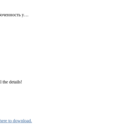
абоченность у…
ll the details!
here to download.