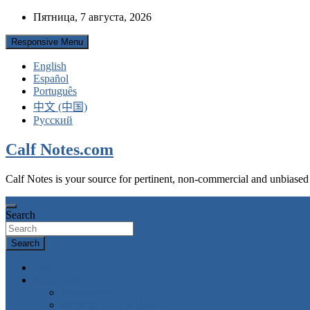
Skip
Пятница, 7 августа, 2026
to
content
Responsive Menu
English
Español
Português
中文 (中国)
Русский
Calf Notes.com
Calf Notes is your source for pertinent, non-commercial and unbiased
Search
Search
дом
Категории
Mолозиво
Молоко и ЗЦМ (Milk)