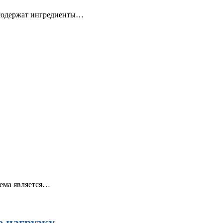
 содержат ингредиенты…
ъема является…
ю нагрузку