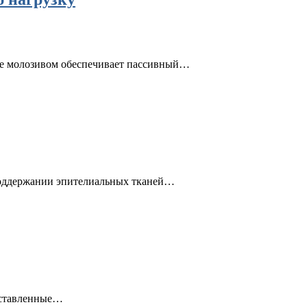
ие молозивом обеспечивает пассивный…
поддержании эпителиальных тканей…
составленные…