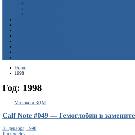
Стартер для телят
Корпус
Здоровье телят
Calf Notes по порядку
Рукописи
Calf Notes академия
Calf Notes инструменты
Calf Notes Консалтинг
Конта (Contact)
заметки о телятах (About)
Биография Джима (Bio Jim)
Home
1998
Год:
1998
Молоко и ЗЦМ
Calf Note #049 — Гемоглобин в заменит
31 декабря, 1998
Jim Quigley