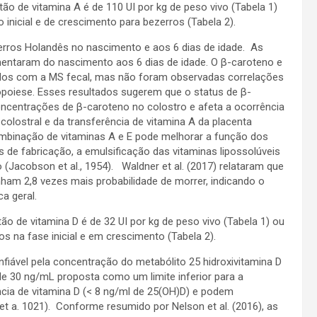
 de vitamina A é de 110 UI por kg de peso vivo (Tabela 1)
ão inicial e de crescimento para bezerros (Tabela 2).
rros Holandês no nascimento e aos 6 dias de idade. As
entaram do nascimento aos 6 dias de idade. O β-caroteno e
ados com a MS fecal, mas não foram observadas correlações
opoiese. Esses resultados sugerem que o status de β-
ncentrações de β-caroteno no colostro e afeta a ocorrência
 colostral e da transferência de vitamina A da placenta
combinação de vitaminas A e E pode melhorar a função dos
de fabricação, a emulsificação das vitaminas lipossolúveis
 (Jacobson et al., 1954). Waldner et al. (2017) relataram que
nham 2,8 vezes mais probabilidade de morrer, indicando o
ca geral.
 de vitamina D é de 32 UI por kg de peso vivo (Tabela 1) ou
ros na fase inicial e em crescimento (Tabela 2).
nfiável pela concentração do metabólito 25 hidroxivitamina D
 30 ng/mL proposta como um limite inferior para a
ncia de vitamina D (< 8 ng/ml de 25(OH)D) e podem
et a. 1021). Conforme resumido por Nelson et al. (2016), as