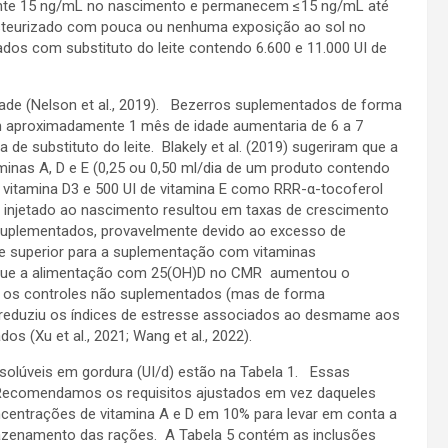
nte 15 ng/mL no nascimento e permanecem ≤15 ng/mL até
asteurizado com pouca ou nenhuma exposição ao sol no
ados com substituto do leite contendo 6.600 e 11.000 UI de
ade (Nelson et al., 2019). Bezerros suplementados de forma
m aproximadamente 1 mês de idade aumentaria de 6 a 7
de substituto do leite. Blakely et al. (2019) sugeriram que a
inas A, D e E (0,25 ou 0,50 ml/dia de um produto contendo
de vitamina D3 e 500 UI de vitamina E como RRR-α-tocoferol
o injetado ao nascimento resultou em taxas de crescimento
 suplementados, provavelmente devido ao excesso de
te superior para a suplementação com vitaminas
am que a alimentação com 25(OH)D no CMR aumentou o
 os controles não suplementados (mas de forma
 reduziu os índices de estresse associados ao desmame aos
(Xu et al., 2021; Wang et al., 2022).
solúveis em gordura (UI/d) estão na Tabela 1. Essas
Recomendamos os requisitos ajustados em vez daqueles
ntrações de vitamina A e D em 10% para levar em conta a
azenamento das rações. A Tabela 5 contém as inclusões