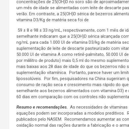
concentrações de 25(OH)D no soro são de aproximadame
um mês de idade se alimentadas com leite de descarte p
verão. Em contraste, a 25(OH)D sérica de bezerros aliment
vitamina D3/Kg de matéria seca foi de
59 ± 8 e 98 ± 33 ng/mL, respectivamente, com 1 mês de id
semelhante indicaram que a 25(OH)D sérica alcançada co
ng/mL para cada 1.000 UI de vitamina D3/kg de matéria seca 
suplementação de leite de descarte pasteurizado com vitam
50.000 UI de vitamina A como retinil-palmitato, 50.000 UI 
por mililitro de produto) mais 0,5 ml do mesmo suplement
mais baixas aos 28 dias de idade do que os bezerros não
suplementação vitamínica. Portanto, parece haver um limi
lipossolúveis. Por fim, pesquisadores na China sugerir
consumo de ração seca e crescimento mais rápido do que
semelhante aos bezerros alimentados com vitamina D3) e
60 dias em comparação com os controles não suplementados 
Resumo e recomendações.
As necessidades de vitaminas 
equações podem ser incorporadas a modelos preditivos. 
publicados pelo NASEM. Recomendamos aumentar as conce
oxidação normal das rações durante a fabricação e o arm