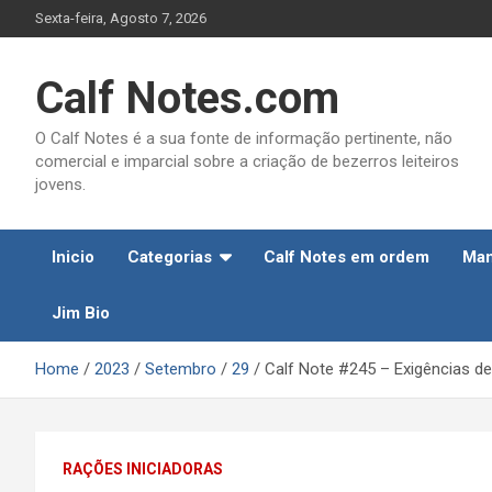
Skip
Sexta-feira, Agosto 7, 2026
to
content
Calf Notes.com
O Calf Notes é a sua fonte de informação pertinente, não
comercial e imparcial sobre a criação de bezerros leiteiros
jovens.
Inicio
Categorias
Calf Notes em ordem
Man
Jim Bio
Home
2023
Setembro
29
Calf Note #245 – Exigências de
RAÇÕES INICIADORAS