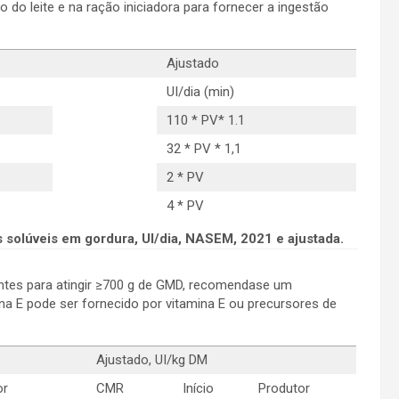
 do leite e na ração iniciadora para fornecer a ingestão
Ajustado
UI/dia (min)
110 * PV* 1.1
32 * PV * 1,1
2 * PV
4 * PV
 solúveis em gordura, UI/dia, NASEM, 2021 e ajustada.
entes para atingir ≥700 g de GMD, recomendase um
mina E pode ser fornecido por vitamina E ou precursores de
Ajustado, UI/kg DM
or
CMR
Início
Produtor