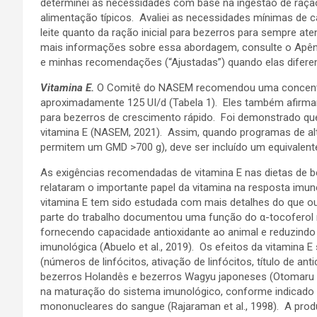
determinei as necessidades com base na ingestão de ração
alimentação típicos. Avaliei as necessidades mínimas de c
leite quanto da ração inicial para bezerros para sempre 
mais informações sobre essa abordagem, consulte o Apê
e minhas recomendações (“Ajustadas”) quando elas difer
Vit
amina E.
O Comitê do NASEM recomendou uma concentraç
aproximadamente 125 UI/d (Tabela 1). Eles também afirm
para bezerros de crescimento rápido. Foi demonstrado que
vitamina E (NASEM, 2021). Assim, quando programas de al
permitem um GMD >700 g), deve ser incluído um equivalente
As exigências recomendadas de vitamina E nas dietas de
relataram o importante papel da vitamina na resposta imune
vitamina E tem sido estudada com mais detalhes do que o
parte do trabalho documentou uma função do α-tocoferol 
fornecendo capacidade antioxidante ao animal e reduzindo
imunológica (Abuelo et al., 2019). Os efeitos da vitamina 
(números de linfócitos, ativação de linfócitos, título de 
bezerros Holandês e bezerros Wagyu japoneses (Otomaru e
na maturação do sistema imunológico, conforme indicado p
mononucleares do sangue (Rajaraman et al., 1998). A produ