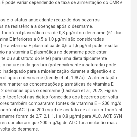
a E pode variar dependendo da taxa de alimentação do CMR e
s e o status antioxidante reduzido dos bezerros
rios na resistência a doenças após o desmame.
α-tocoferol plasmática era de 0,8 µg/ml no desmame (61 dias
ina E inferiores a 0,5 a 1,0 µg/ml são consideradas
 e a vitamina E plasmática de 0,6 a 1,6 µg/ml pode resultar
nio na vitamina E plasmática no desmame pode estar
ite ou substituto do leite) para uma dieta tipicamente
a natureza da gordura (potencialmente insaturada) pode
to inadequado para a micelarização durante a digestão e o
ferol após o desmame (Reddy et al., 1987a). A alimentação
para manter as concentrações plasmáticas de vitamina E,
2 semanas após o desmame (Lashkari et al., 2022; Figura
α-tocoferol nas dietas fornecidas aos bezerros por volta
ores também compararam fontes de vitamina E – 200 mg/d
coferil (ACT) ou 200 mg/d de acetato de all-rac-α-tocoferil
mame foram de 2,7, 2,1, 1,1 e 0,8 µg/ml para ALC, ACT, SYN
tores concluíram que 200 mg/kg de ALC foi a inclusão mais
or volta do desmame.