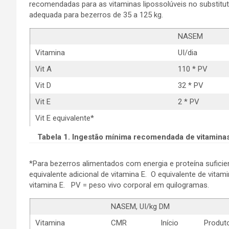
recomendadas para as vitaminas lipossolúveis no substituto
adequada para bezerros de 35 a 125 kg.
NASEM
Vitamina
UI/dia
Vit A
110 * PV
Vit D
32 * PV
Vit E
2 * PV
Vit E equivalente*
Tabela 1. Ingestão mínima recomendada de vitaminas
*Para bezerros alimentados com energia e proteína sufici
equivalente adicional de vitamina E. O equivalente de vita
vitamina E. PV = peso vivo corporal em quilogramas.
NASEM, UI/kg DM
Vitamina
CMR
Início
Produt