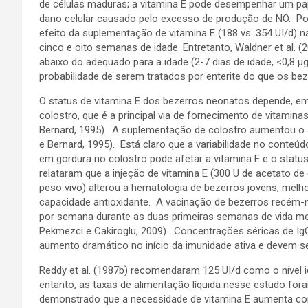
de células maduras; a vitamina E pode desempenhar um pap
dano celular causado pelo excesso de produção de NO. Por
efeito da suplementação de vitamina E (188 vs. 354 UI/d)
cinco e oito semanas de idade. Entretanto, Waldner et al. 
abaixo do adequado para a idade (2-7 dias de idade, <0,8 μ
probabilidade de serem tratados por enterite do que os b
O status de vitamina E dos bezerros neonatos depende, em
colostro, que é a principal via de fornecimento de vitamin
Bernard, 1995). A suplementação de colostro aumentou o 
e Bernard, 1995). Está claro que a variabilidade no conteú
em gordura no colostro pode afetar a vitamina E e o status
relataram que a injeção de vitamina E (300 U de acetato de
peso vivo) alterou a hematologia de bezerros jovens, melho
capacidade antioxidante. A vacinação de bezerros recém-n
por semana durante as duas primeiras semanas de vida mel
Pekmezci e Cakiroglu, 2009). Concentrações séricas de IgG
aumento dramático no início da imunidade ativa e devem se
Reddy et al. (1987b) recomendaram 125 UI/d como o nível 
entanto, as taxas de alimentação líquida nesse estudo foram
demonstrado que a necessidade de vitamina E aumenta com