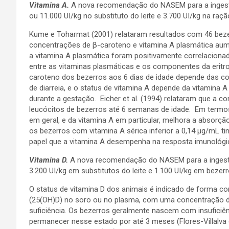
Vitamina A.
A nova recomendação do NASEM para a ingestão
ou 11.000 UI/kg no substituto do leite e 3.700 UI/kg na raç
Kume e Toharmat (2001) relataram resultados com 46 beze
concentrações de β-caroteno e vitamina A plasmática aum
a vitamina A plasmática foram positivamente correlacion
entre as vitaminas plasmáticas e os componentes da eritr
caroteno dos bezerros aos 6 dias de idade depende das co
de diarreia, e o status de vitamina A depende da vitamina A
durante a gestação. Eicher et al. (1994) relataram que a 
leucócitos de bezerros até 6 semanas de idade. Em termos 
em geral, e da vitamina A em particular, melhora a absorção
os bezerros com vitamina A sérica inferior a 0,14 μg/mL ti
papel que a vitamina A desempenha na resposta imunológi
Vitamina D.
A nova recomendação do NASEM para a ingestão
3.200 UI/kg em substitutos do leite e 1.100 UI/kg em bezer
O status de vitamina D dos animais é indicado de forma co
(25(OH)D) no soro ou no plasma, com uma concentração de
suficiência. Os bezerros geralmente nascem com insuficiê
permanecer nesse estado por até 3 meses (Flores-Villalva 