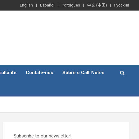
English
Español
Português
中文 (中国)
Русский
ultante
Contate-nos
Sobre o Calf Notes
Subscribe to our newsletter!