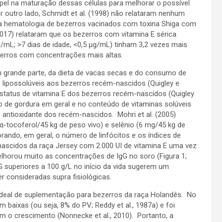
el na maturação dessas células para melhorar o possível
 outro lado, Schmidt et al. (1998) não relataram nenhum
 na hematologia de bezerros vacinados com toxina Shiga com
(2017) relataram que os bezerros com vitamina E sérica
g/mL; >7 dias de idade, <0,5 μg/mL) tinham 3,2 vezes mais
ezerros com concentrações mais altas.
 grande parte, da dieta de vacas secas e do consumo de
as lipossolúveis aos bezerros recém-nascidos (Quigley e
status de vitamina E dos bezerros recém-nascidos (Quigley
do de gordura em geral e no conteúdo de vitaminas solúveis
 antioxidante dos recém-nascidos. Mohri et al. (2005)
 α-tocoferol/45 kg de peso vivo) e selênio (6 mg/45 kg de
rando, em geral, o número de linfócitos e os índices de
ascidos da raça Jersey com 2.000 UI de vitamina E uma vez
horou muito as concentrações de IgG no soro (Figura 1;
 superiores a 100 g/L no início da vida sugerem um
r consideradas supra fisiológicas.
ideal de suplementação para bezerros da raça Holandês. No
 baixas (ou seja, 8% do PV; Reddy et al., 1987a) e foi
 o crescimento (Nonnecke et al., 2010). Portanto, a