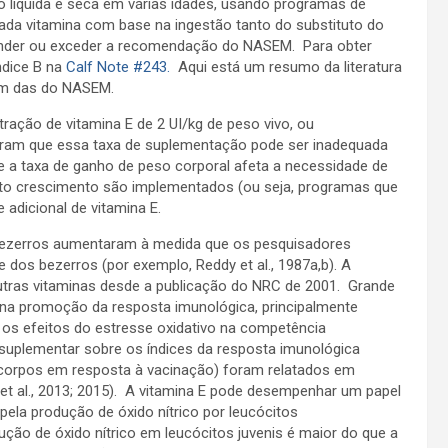
 líquida e seca em várias idades, usando programas de
ada vitamina com base na ingestão tanto do substituto do
atender ou exceder a recomendação do NASEM. Para obter
ndice B na
Calf Note
#243
.
Aqui está um resumo da literatura
em das do NASEM.
ão de vitamina E de 2 UI/kg de peso vivo, ou
aram que essa taxa de suplementação pode ser inadequada
 a taxa de ganho de peso corporal afeta a necessidade de
to crescimento são implementados (ou seja, programas que
 adicional de vitamina E.
 bezerros aumentaram à medida que os pesquisadores
 dos bezerros (por exemplo, Reddy et al., 1987a,b). A
utras vitaminas desde a publicação do NRC de 2001. Grande
na promoção da resposta imunológica, principalmente
 os efeitos do estresse oxidativo na competência
E suplementar sobre os índices da resposta imunológica
anticorpos em resposta à vacinação) foram relatados em
t al., 2013; 2015). A vitamina E pode desempenhar um papel
ela produção de óxido nítrico por leucócitos
ção de óxido nítrico em leucócitos juvenis é maior do que a