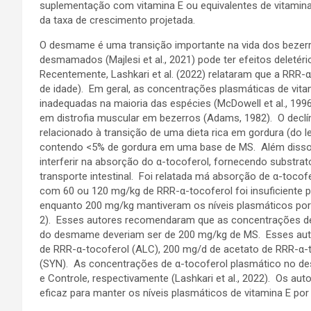
suplementação com vitamina E ou equivalentes de vitamin
da taxa de crescimento projetada.
O desmame é uma transição importante na vida dos bezerro
desmamados (Majlesi et al., 2021) pode ter efeitos deleté
Recentemente, Lashkari et al. (2022) relataram que a RRR-
de idade). Em geral, as concentrações plasmáticas de vitam
inadequadas na maioria das espécies (McDowell et al., 1996)
em distrofia muscular em bezerros (Adams, 1982). O declí
relacionado à transição de uma dieta rica em gordura (do le
contendo <5% de gordura em uma base de MS. Além disso, 
interferir na absorção do α-tocoferol, fornecendo substra
transporte intestinal. Foi relatada má absorção de α-toco
com 60 ou 120 mg/kg de RRR-α-tocoferol foi insuficiente 
enquanto 200 mg/kg mantiveram os níveis plasmáticos por 
2). Esses autores recomendaram que as concentrações de 
do desmame deveriam ser de 200 mg/kg de MS. Esses aut
de RRR-α-tocoferol (ALC), 200 mg/d de acetato de RRR-α-to
(SYN). As concentrações de α-tocoferol plasmático no des
e Controle, respectivamente (Lashkari et al., 2022). Os au
eficaz para manter os níveis plasmáticos de vitamina E p