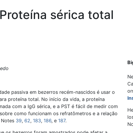
Proteína sérica total
Bi
vedo
Ne
Ca
or
dade passiva em bezerros recém-nascidos é usar o
In
a proteína total. No início da vida, a proteína
onada com a IgG sérica, e a PST é fácil de medir com
He
 sobre como funcionam os refratômetros e a relação
lo
f Notes
39
,
62
,
183
,
186
, e
187
.
No
que os bezerros foram amostrados pode afetar a