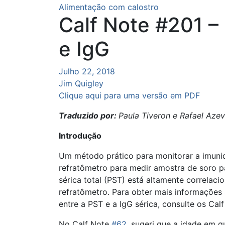
Alimentação com calostro
Calf Note #201 – 
e IgG
Julho 22, 2018
Jim Quigley
Clique aqui para uma versão em PDF
Traduzido por:
Paula Tiveron e Rafael Aze
Introdução
Um método prático para monitorar a imuni
refratômetro para medir amostra de soro par
sérica total (PST) está altamente correlaci
refratômetro. Para obter mais informações
entre a PST e a IgG sérica, consulte os Cal
No Calf Note
#62
, sugeri que a idade em 