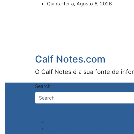
Skip
Quinta-feira, Agosto 6, 2026
to
content
Calf Notes.com
O Calf Notes é a sua fonte de info
Search
Inicio
Categorias
Alimentação com calostro
Alimentação com líquida