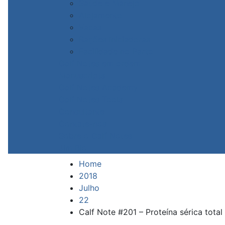
Saúde e Manejo
Alojamento
Vacas
Rações Iniciadoras
Facilidade no Parto
Calf Notes em ordem
Manuscripts
Calf Notes Academy
Calf Notes Tools
Consultante
Contate-nos
Sobre o Calf Notes
Jim Bio
Home
2018
Julho
22
Calf Note #201 – Proteína sérica total