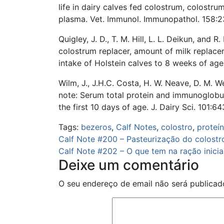
life in dairy calves fed colostrum, colostr
plasma. Vet. Immunol. Immunopathol. 158:2
Quigley, J. D., T. M. Hill, L. L. Deikun, and 
colostrum replacer, amount of milk replacer
intake of Holstein calves to 8 weeks of age.
Wilm, J., J.H.C. Costa, H. W. Neave, D. M. 
note: Serum total protein and immunoglobul
the first 10 days of age. J. Dairy Sci. 101:
Tags:
bezeros
,
Calf Notes
,
colostro
,
proteín
Navegação
Calf Note #200 – Pasteurização do colostro
Calf Note #202 – O que tem na ração inicia
de
Deixe um comentário
artigos
O seu endereço de email não será publicad