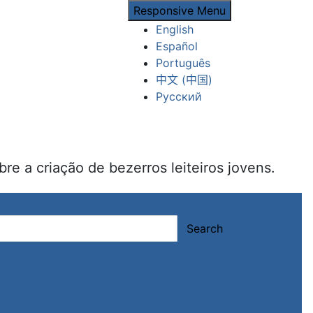
Responsive Menu
English
Español
Português
中文 (中国)
Русский
re a criação de bezerros leiteiros jovens.
Search