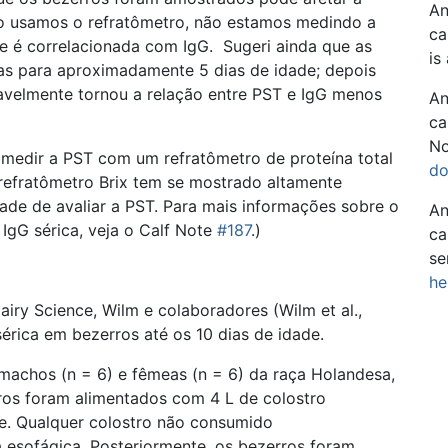
An
do usamos o refratômetro, não estamos medindo a
ca
e é correlacionada com IgG. Sugeri ainda que as
is
as para aproximadamente 5 dias de idade; depois
avelmente tornou a relação entre PST e IgG menos
An
ca
No
medir a PST com um refratômetro de proteína total
do
refratômetro Brix tem se mostrado altamente
ade de avaliar a PST. Para mais informações sobre o
An
 IgG sérica, veja o Calf Note
#187
.)
ca
se
he
airy Science, Wilm e colaboradores (Wilm et al.,
sérica em bezerros até os 10 dias de idade.
machos (n = 6) e fêmeas (n = 6) da raça Holandesa,
ros foram alimentados com 4 L de colostro
e. Qualquer colostro não consumido
a esofágica. Posteriormente, os bezerros foram