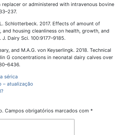
um replacer or administered with intravenous bovine
33–237.
R. L. Schlotterbeck. 2017. Effects of amount of
, and housing cleanliness on health, growth, and
 J. Dairy Sci. 100:9177–9185.
Weary, and M.A.G. von Keyserlingk. 2018. Technical
in G concentrations in neonatal dairy calves over
6430–6436.
a sérica
 – atualização
l?
o.
Campos obrigatórios marcados com
*