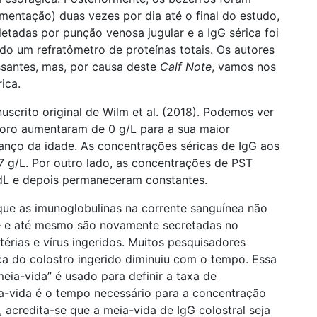
imentação) duas vezes por dia até o final do estudo,
tadas por punção venosa jugular e a IgG sérica foi
do um refratômetro de proteínas totais. Os autores
ssantes, mas, por causa deste
Calf Note
, vamos nos
ica.
uscrito original de Wilm et al. (2018). Podemos ver
 soro aumentaram de 0 g/L para a sua maior
nço da idade. As concentrações séricas de IgG aos
 g/L. Por outro lado, as concentrações de PST
L e depois permaneceram constantes.
ue as imunoglobulinas na corrente sanguínea não
 – e até mesmo são novamente secretadas no
térias e vírus ingeridos. Muitos pesquisadores
a do colostro ingerido diminuiu com o tempo. Essa
eia-vida” é usado para definir a taxa de
a-vida é o tempo necessário para a concentração
 acredita-se que a meia-vida de IgG colostral seja