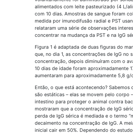
alimentados com leite pasteurizado (4 L/al
com 10 dias. Amostras de sangue foram cole
medida por imunodifusão radial e PST usan
relataram uma série de observações intere
concentrar na mudança da PST e na IgG sér
Figura 1 é adaptada de duas figuras do man
que, no dia 1, as concentrações de IgG no
concentração, depois diminuíram com o ava
10 dias de idade foram aproximadamente 17
aumentaram para aproximadamente 5,8 g/d
Então, o que está acontecendo? Sabemos q
são estáticas – elas se movem pelo corpo
intestino para proteger o animal contra bac
mostraram que a concentração de IgG séric
perda de IgG sérica é mediada e o termo “m
decaimento na concentração de IgG. A mei
inicial cair em 50%. Dependendo do estudo,