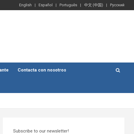
English
Español
Português
中文 (中国)
Русский
ante
Contacta con nosotros
Subscribe to our newsletter!