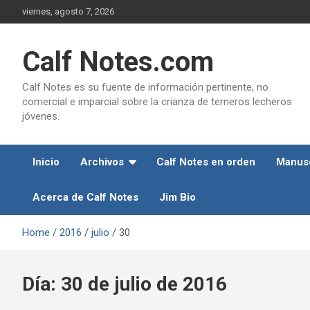
Skip
viernes, agosto 7, 2026
to
content
Calf Notes.com
Calf Notes es su fuente de información pertinente, no
comercial e imparcial sobre la crianza de terneros lecheros
jóvenes.
Inicio
Archivos
Calf Notes en orden
Manusc
Acerca de Calf Notes
Jim Bio
Home
2016
julio
30
Día:
30 de julio de 2016