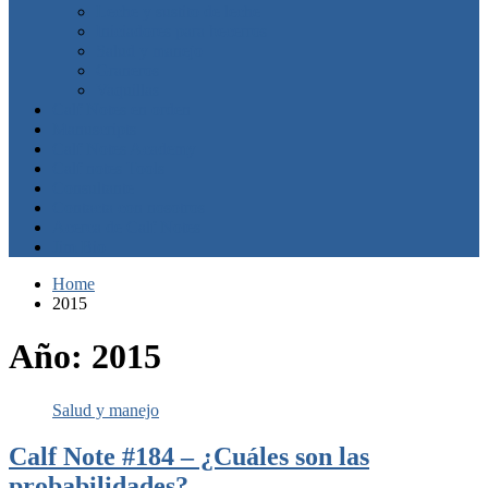
Leche y sustito de leche
Iniciadores para becerros
Salud y manejo
Graneros
Vaquillas
Calf Notes en orden
Manuscripts
Calf Notes Academy
Calf notes Tools
Consultante
Contacta con nosotros
Acerca de Calf Notes
Jim Bio
Home
2015
Año:
2015
Salud y manejo
Calf Note #184 – ¿Cuáles son las
probabilidades?