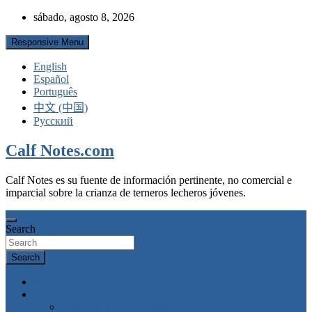
Skip
sábado, agosto 8, 2026
to
content
Responsive Menu
English
Español
Português
中文 (中国)
Русский
Calf Notes.com
Calf Notes es su fuente de información pertinente, no comercial e
imparcial sobre la crianza de terneros lecheros jóvenes.
Search
Search
Inicio
Archivos
Alimentación con calostro