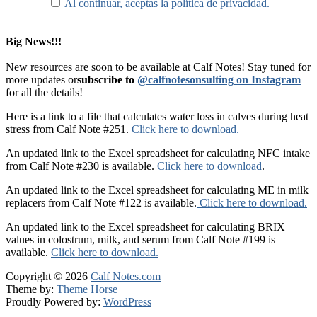
Al continuar, aceptas la política de privacidad.
Big News!!!
New resources are soon to be available at Calf Notes! Stay tuned for
more updates or
subscribe to
@calfnotesonsulting on Instagram
for all the details!
Here is a link to a file that calculates water loss in calves during heat
stress from Calf Note #251.
Click here to download.
An updated link to the Excel spreadsheet for calculating NFC intake
from Calf Note #230 is available.
Click here to download
.
An updated link to the Excel spreadsheet for calculating ME in milk
replacers from Calf Note #122 is available.
Click here to download.
An updated link to the Excel spreadsheet for calculating BRIX
values in colostrum, milk, and serum from Calf Note #199 is
available.
Click here to download.
Copyright © 2026
Calf Notes.com
Theme by:
Theme Horse
Proudly Powered by:
WordPress