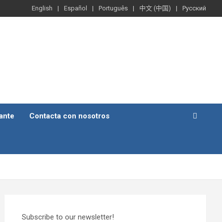
English
Español
Português
中文 (中国)
Русский
ante
Contacta con nosotros
Subscribe to our newsletter!