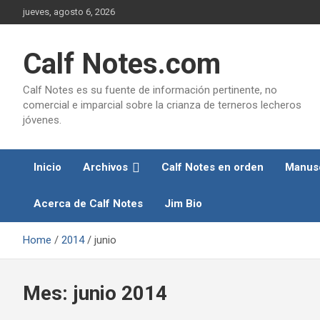
Skip
jueves, agosto 6, 2026
to
content
Calf Notes.com
Calf Notes es su fuente de información pertinente, no
comercial e imparcial sobre la crianza de terneros lecheros
jóvenes.
Inicio
Archivos
Calf Notes en orden
Manusc
Acerca de Calf Notes
Jim Bio
Home
2014
junio
Mes:
junio 2014