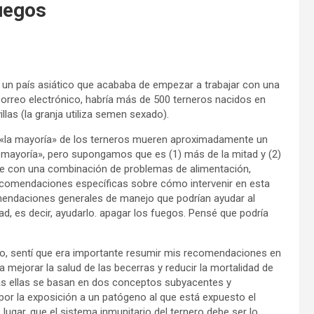
uegos
e un país asiático que acababa de empezar a trabajar con una
correo electrónico, habría más de 500 terneros nacidos en
las (la granja utiliza semen sexado).
que «la mayoría» de los terneros mueren aproximadamente un
a mayoría», pero supongamos que es (1) más de la mitad y (2)
e con una combinación de problemas de alimentación,
recomendaciones específicas sobre cómo intervenir en esta
comendaciones generales de manejo que podrían ayudar al
ad, es decir, ayudarlo. apagar los fuegos. Pensé que podría
go, sentí que era importante resumir mis recomendaciones en
 mejorar la salud de las becerras y reducir la mortalidad de
as ellas se basan en dos conceptos subyacentes y
por la exposición a un patógeno al que está expuesto el
ugar, que el sistema inmunitario del ternero debe ser lo