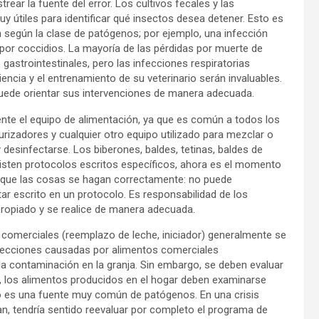
ear la fuente del error. Los cultivos fecales y las
uy útiles para identificar qué insectos desea detener. Esto es
n según la clase de patógenos; por ejemplo, una infección
 por coccidios. La mayoría de las pérdidas por muerte de
astrointestinales, pero las infecciones respiratorias
ncia y el entrenamiento de su veterinario serán invaluables.
ede orientar sus intervenciones de manera adecuada.
nte el equipo de alimentación, ya que es común a todos los
izadores y cualquier otro equipo utilizado para mezclar o
 desinfectarse. Los biberones, baldes, tetinas, baldes de
xisten protocolos escritos específicos, ahora es el momento
e que las cosas se hagan correctamente: no puede
r escrito en un protocolo. Es responsabilidad de los
propiado y se realice de manera adecuada.
comerciales (reemplazo de leche, iniciador) generalmente se
infecciones causadas por alimentos comerciales
contaminación en la granja. Sin embargo, se deben evaluar
, los alimentos producidos en el hogar deben examinarse
o es una fuente muy común de patógenos. En una crisis
n, tendría sentido reevaluar por completo el programa de