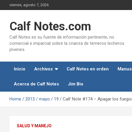
Skip
viernes, agosto 7, 2026
to
content
Calf Notes.com
Calf Notes es su fuente de información pertinente, no
comercial e imparcial sobre la crianza de terneros lecheros
jóvenes.
Inicio
Archivos
Calf Notes en orden
Manusc
Acerca de Calf Notes
Jim Bio
Home
2013
mayo
19
Calf Note #174 – Apagar los fuego
SALUD Y MANEJO