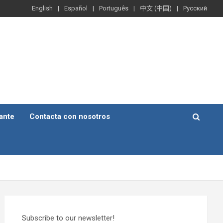
English
Español
Português
中文 (中国)
Русский
ante
Contacta con nosotros
Subscribe to our newsletter!