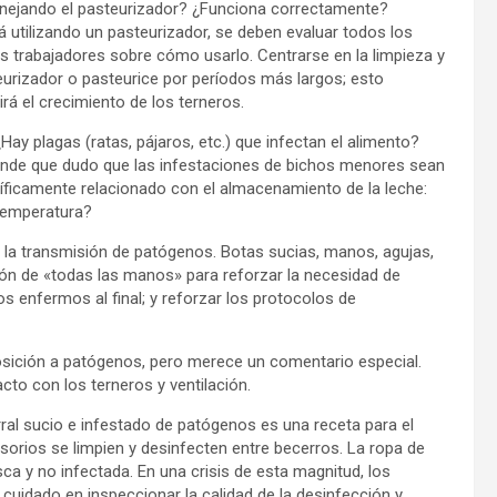
manejando el pasteurizador? ¿Funciona correctamente?
 utilizando un pasteurizador, se deben evaluar todos los
os trabajadores sobre cómo usarlo. Centrarse en la limpieza y
urizador o pasteurice por períodos más largos; esto
cirá el crecimiento de los terneros.
ay plagas (ratas, pájaros, etc.) que infectan el alimento?
ande que dudo que las infestaciones de bichos menores sean
cíficamente relacionado con el almacenamiento de la leche:
temperatura?
la transmisión de patógenos. Botas sucias, manos, agujas,
nión de «todas las manos» para reforzar la necesidad de
ros enfermos al final; y reforzar los protocolos de
osición a patógenos, pero merece un comentario especial.
cto con los terneros y ventilación.
ral sucio e infestado de patógenos es una receta para el
sorios se limpien y desinfecten entre becerros. La ropa de
a y no infectada. En una crisis de esta magnitud, los
cuidado en inspeccionar la calidad de la desinfección y