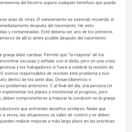
upervivencia del becerro supera cualquier beneficio que pueda
arse unas de otras. El saneamiento es esencial; recuerde, el
inmediatamente después del nacimiento. He visto
as y contaminadas. Este debería ser uno de los primeros
terneros de allí lo antes posible después del nacimiento.
a granja debe cambiar. Permitir que “la mayoría” de los
encontrar excusas y señalar con el dedo, pero en una crisis
erencia y los trabajadores si fuera a celebrar la reunión de
DOS somos responsables de resolver este problema y nos
to dentro de los siete días. Desarrollaremos e
problemas anteriores. Y, al final del día, una persona (el
de implementar los planes y monitorear el progreso, pero
s, deben comprometerse a mejorar la condición en la granja.
roductores que enfrentan desafíos similares. Nadie que
ro a veces, las situaciones se salen de control y se deben
 pueden realizar mejoras a más largo plazo en las prácticas