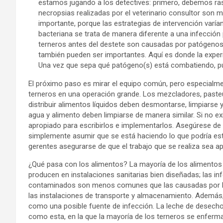
estamos jugando a los detectives: primero, debemos rastr
necropsias realizadas por el veterinario consultor son m
importante, porque las estrategias de intervención varía
bacteriana se trata de manera diferente a una infección
terneros antes del destete son causadas por patógenos g
también pueden ser importantes. Aquí es donde la experie
Una vez que sepa qué patógeno(s) está combatiendo, pu
El próximo paso es mirar el equipo común, pero especialme
terneros en una operación grande. Los mezcladores, pasteur
distribuir alimentos líquidos deben desmontarse, limpiarse y
agua y alimento deben limpiarse de manera similar. Si no e
apropiado para escribirlos e implementarlos. Asegúrese d
simplemente asumir que se está haciendo lo que podría esta
gerentes asegurarse de que el trabajo que se realiza sea a
¿Qué pasa con los alimentos? La mayoría de los alimentos 
producen en instalaciones sanitarias bien diseñadas; las 
contaminados son menos comunes que las causadas por la 
las instalaciones de transporte y almacenamiento. Además
como una posible fuente de infección. La leche de desech
como esta, en la que la mayoría de los terneros se enferma