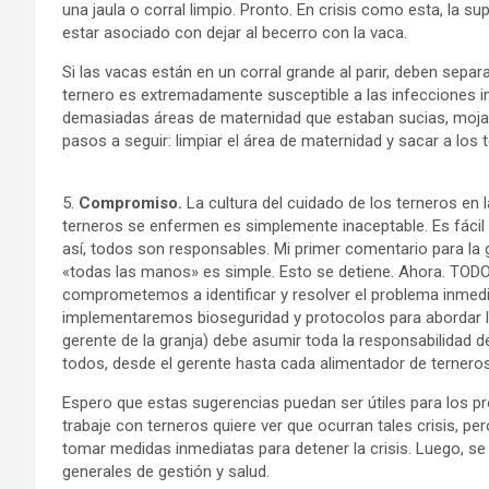
una jaula o corral limpio. Pronto. En crisis como esta, la s
estar asociado con dejar al becerro con la vaca.
Si las vacas están en un corral grande al parir, deben separ
ternero es extremadamente susceptible a las infecciones 
demasiadas áreas de maternidad que estaban sucias, mojad
pasos a seguir: limpiar el área de maternidad y sacar a los 
5.
Compromiso.
La cultura del cuidado de los terneros en l
terneros se enfermen es simplemente inaceptable. Es fácil 
así, todos son responsables. Mi primer comentario para la g
«todas las manos» es simple. Esto se detiene. Ahora. TO
comprometemos a identificar y resolver el problema inmedia
implementaremos bioseguridad y protocolos para abordar los 
gerente de la granja) debe asumir toda la responsabilidad 
todos, desde el gerente hasta cada alimentador de ternero
Espero que estas sugerencias puedan ser útiles para los p
trabaje con terneros quiere ver que ocurran tales crisis, pe
tomar medidas inmediatas para detener la crisis. Luego, se
generales de gestión y salud.