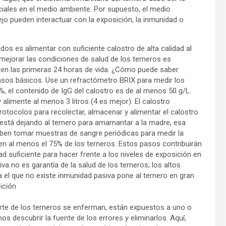
iales en el medio ambiente. Por supuesto, el medio
ejo pueden interactuar con la exposición, la inmunidad o
idos es alimentar con suficiente calostro de alta calidad al
a mejorar las condiciones de salud de los terneros es
en las primeras 24 horas de vida. ¿Cómo puede saber
asos básicos. Use un refractómetro BRIX para medir los
21%, el contenido de IgG del calostro es de al menos 50 g/L.
alimente al menos 3 litros (4 es mejor). El calostro
otocolos para recolectar, almacenar y alimentar el calostro
a está dejando al ternero para amamantar a la madre, esa
eben tomar muestras de sangre periódicas para medir la
dl en al menos el 75% de los terneros. Estos pasos contribuirán
d suficiente para hacer frente a los niveles de exposición en
va no es garantía de la salud de los terneros; los altos
a el que no existe inmunidad pasiva pone al ternero en gran
sición
parte de los terneros se enferman, están expuestos a uno o
descubrir la fuente de los errores y eliminarlos. Aquí,