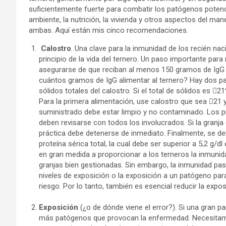
suficientemente fuerte para combatir los patógenos potenc
ambiente, la nutrición, la vivienda y otros aspectos del man
ambas. Aquí están mis cinco recomendaciones.
Calostro
. Una clave para la inmunidad de los recién nac
principio de la vida del ternero. Un paso importante par
asegurarse de que reciban al menos 150 gramos de IgG 
cuántos gramos de IgG alimentar al ternero? Hay dos p
sólidos totales del calostro. Si el total de sólidos es 
Para la primera alimentación, use calostro que sea 21 y 
suministrado debe estar limpio y no contaminado. Los pr
deben revisarse con todos los involucrados. Si la granj
práctica debe detenerse de inmediato. Finalmente, se d
proteína sérica total, la cual debe ser superior a 5,2 g/
en gran medida a proporcionar a los terneros la inmunida
granjas bien gestionadas. Sin embargo, la inmunidad pasi
niveles de exposición o la exposición a un patógeno par
riesgo. Por lo tanto, también es esencial reducir la expo
Exposición
(¿o de dónde viene el error?). Si una gran 
más patógenos que provocan la enfermedad. Necesitamos 