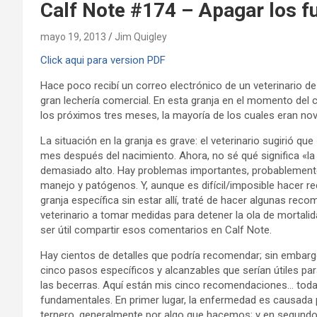
Calf Note #174 – Apagar los f
mayo 19, 2013
Jim Quigley
Click aqui para version PDF
Hace poco recibí un correo electrónico de un veterinario d
gran lechería comercial. En esta granja en el momento del 
los próximos tres meses, la mayoría de los cuales eran novil
La situación en la granja es grave: el veterinario sugirió 
mes después del nacimiento. Ahora, no sé qué significa «l
demasiado alto. Hay problemas importantes, probablement
manejo y patógenos. Y, aunque es difícil/imposible hacer 
granja específica sin estar allí, traté de hacer algunas re
veterinario a tomar medidas para detener la ola de mortalid
ser útil compartir esos comentarios en Calf Note.
Hay cientos de detalles que podría recomendar; sin embar
cinco pasos específicos y alcanzables que serían útiles para
las becerras. Aquí están mis cinco recomendaciones… tod
fundamentales. En primer lugar, la enfermedad es causada 
ternero, generalmente por algo que hacemos; y en segundo l