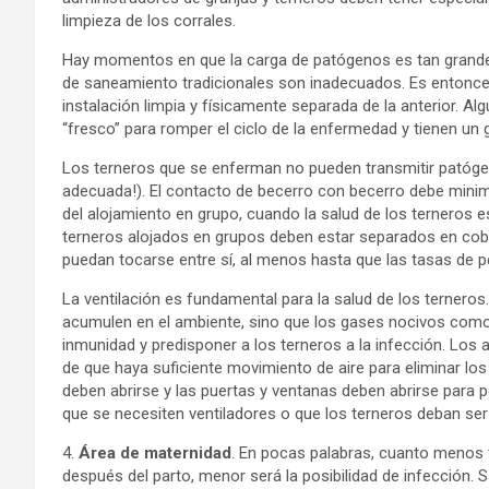
limpieza de los corrales.
Hay momentos en que la carga de patógenos es tan grande
de saneamiento tradicionales son inadecuados. Es entonce
instalación limpia y físicamente separada de la anterior. A
“fresco” para romper el ciclo de la enfermedad y tienen un
Los terneros que se enferman no pueden transmitir patógen
adecuada!). El contacto de becerro con becerro debe minimi
del alojamiento en grupo, cuando la salud de los terneros e
terneros alojados en grupos deben estar separados en cob
puedan tocarse entre sí, al menos hasta que las tasas de p
La ventilación es fundamental para la salud de los ternero
acumulen en el ambiente, sino que los gases nocivos como 
inmunidad y predisponer a los terneros a la infección. Los
de que haya suficiente movimiento de aire para eliminar l
deben abrirse y las puertas y ventanas deben abrirse para pe
que se necesiten ventiladores o que los terneros deban ser 
4.
Área de maternidad
. En pocas palabras, cuanto menos 
después del parto, menor será la posibilidad de infección. S