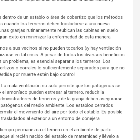
 dentro de un establo o área de cobertizo que los métodos
s cuando los terneros deben trasladarse a una nueva
lgunas granjas rutinariamente reubican las cabinas en suelo
 gran éxito en minimizar la enfermedad de esta manera.
os a sus vecinos si no pueden tocarlos (¡y hay ventilación
zarse en tal crisis. A pesar de todos los diversos beneficios
s un problema, es esencial separar a los terneros. Los
ertizos o corrales lo suficientemente separados para que no
érdida por muerte estén bajo control.
s. La mala ventilación no solo permite que los patógenos se
el amoníaco pueden estresar al ternero, reducir la
 administradores de terneros y de la granja deben asegurarse
os patógenos del medio ambiente. Los establos cerrados
rmitir el movimiento del aire por todo el establo. Es posible
trasladados al exterior a un entorno de conejera.
tiempo permanezca el ternero en el ambiente de parto
aque al recién nacido del establo de maternidad y llévelo a