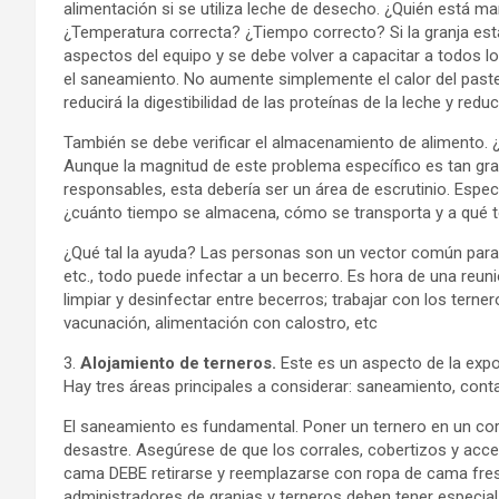
alimentación si se utiliza leche de desecho. ¿Quién está 
¿Temperatura correcta? ¿Tiempo correcto? Si la granja está
aspectos del equipo y se debe volver a capacitar a todos l
el saneamiento. No aumente simplemente el calor del paste
reducirá la digestibilidad de las proteínas de la leche y redu
También se debe verificar el almacenamiento de alimento. ¿H
Aunque la magnitud de este problema específico es tan gr
responsables, esta debería ser un área de escrutinio. Espe
¿cuánto tiempo se almacena, cómo se transporta y a qué 
¿Qué tal la ayuda? Las personas son un vector común para 
etc., todo puede infectar a un becerro. Es hora de una reu
limpiar y desinfectar entre becerros; trabajar con los terne
vacunación, alimentación con calostro, etc
3.
Alojamiento de terneros.
Este es un aspecto de la exp
Hay tres áreas principales a considerar: saneamiento, conta
El saneamiento es fundamental. Poner un ternero en un cor
desastre. Asegúrese de que los corrales, cobertizos y acce
cama DEBE retirarse y reemplazarse con ropa de cama fresc
administradores de granjas y terneros deben tener especial 