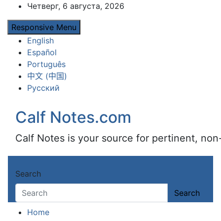
Skip
Четверг, 6 августа, 2026
to
Responsive Menu
content
English
Español
Português
中文 (中国)
Русский
Calf Notes.com
Calf Notes is your source for pertinent, no
Search
Search
Home